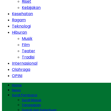
Riset
Kebijakan
Kesehatan
Ragam
Teknologi
Hiburan
Musik
Film
Teater
Tradisi
Internasional
Olahraga
OPINI
Home
News
Surat Pembaca
Surat Masuk
Tanggapan
Syarat dan Ketentuan