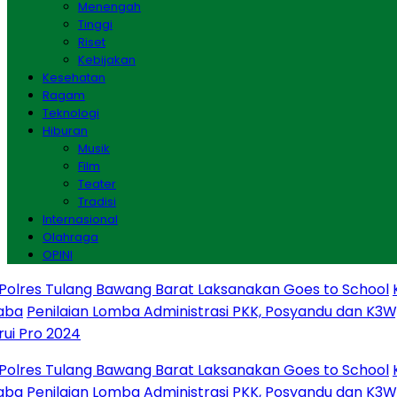
Menengah
Tinggi
Riset
Kebijakan
Kesehatan
Ragam
Teknologi
Hiburan
Musik
Film
Teater
Tradisi
Internasional
Olahraga
OPINI
res Tulang Bawang Barat Laksanakan Goes to School
Kab
Penilaian Lomba Administrasi PKK, Posyandu dan K3W, 
Pro 2024
res Tulang Bawang Barat Laksanakan Goes to School
Kab
Penilaian Lomba Administrasi PKK, Posyandu dan K3W, 