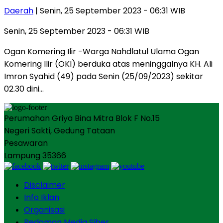
Daerah
| Senin, 25 September 2023 - 06:31 WIB
Senin, 25 September 2023 - 06:31 WIB
Ogan Komering Ilir -Warga Nahdlatul Ulama Ogan
Komering Ilir (OKI) berduka atas meninggalnya KH. Ali
Imron Syahid (49) pada Senin (25/09/2023) sekitar
02.30 dini…
Perumahan Griya Bina Mitra Blok F No.15
Negeri Sakti, Gedung Tataan
Pesawaran
Lampung 35366
Disclaimer
Info Iklan
Organisasi
Pedoman Media Siber