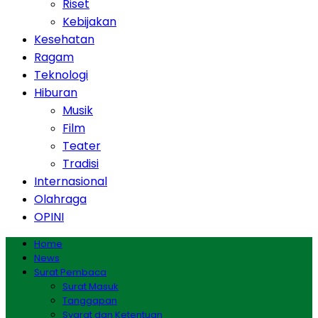
Riset
Kebijakan
Kesehatan
Ragam
Teknologi
Hiburan
Musik
Film
Teater
Tradisi
Internasional
Olahraga
OPINI
Home
News
Surat Pembaca
Surat Masuk
Tanggapan
Syarat dan Ketentuan