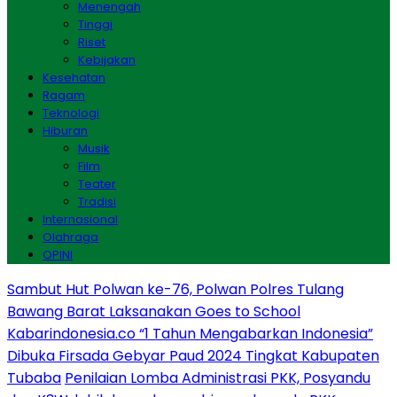
Menengah
Tinggi
Riset
Kebijakan
Kesehatan
Ragam
Teknologi
Hiburan
Musik
Film
Teater
Tradisi
Internasional
Olahraga
OPINI
Sambut Hut Polwan ke-76, Polwan Polres Tulang
Bawang Barat Laksanakan Goes to School
Kabarindonesia.co “1 Tahun Mengabarkan Indonesia”
Dibuka Firsada Gebyar Paud 2024 Tingkat Kabupaten
Tubaba
Penilaian Lomba Administrasi PKK, Posyandu