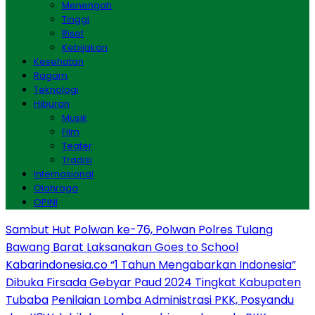
Menengah
Tinggi
Riset
Kebijakan
Kesehatan
Ragam
Teknologi
Hiburan
Musik
Film
Teater
Tradisi
Internasional
Olahraga
OPINI
Sambut Hut Polwan ke-76, Polwan Polres Tulang
Bawang Barat Laksanakan Goes to School
Kabarindonesia.co “1 Tahun Mengabarkan Indonesia”
Dibuka Firsada Gebyar Paud 2024 Tingkat Kabupaten
Tubaba
Penilaian Lomba Administrasi PKK, Posyandu