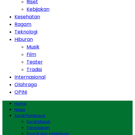
Riset
Kebijakan
Kesehatan
Ragam
Teknologi
Hiburan
Musik
Film
Teater
Tradisi
Internasional
Olahraga
OPINI
Home
News
Surat Pembaca
Surat Masuk
Tanggapan
Syarat dan Ketentuan