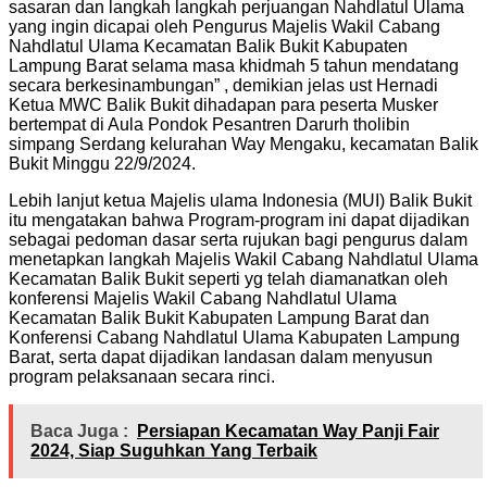
sasaran dan langkah langkah perjuangan Nahdlatul Ulama
yang ingin dicapai oleh Pengurus Majelis Wakil Cabang
Nahdlatul Ulama Kecamatan Balik Bukit Kabupaten
Lampung Barat selama masa khidmah 5 tahun mendatang
secara berkesinambungan” , demikian jelas ust Hernadi
Ketua MWC Balik Bukit dihadapan para peserta Musker
bertempat di Aula Pondok Pesantren Darurh tholibin
simpang Serdang kelurahan Way Mengaku, kecamatan Balik
Bukit Minggu 22/9/2024.
Lebih lanjut ketua Majelis ulama Indonesia (MUI) Balik Bukit
itu mengatakan bahwa Program-program ini dapat dijadikan
sebagai pedoman dasar serta rujukan bagi pengurus dalam
menetapkan langkah Majelis Wakil Cabang Nahdlatul Ulama
Kecamatan Balik Bukit seperti yg telah diamanatkan oleh
konferensi Majelis Wakil Cabang Nahdlatul Ulama
Kecamatan Balik Bukit Kabupaten Lampung Barat dan
Konferensi Cabang Nahdlatul Ulama Kabupaten Lampung
Barat, serta dapat dijadikan landasan dalam menyusun
program pelaksanaan secara rinci.
Baca Juga :
Persiapan Kecamatan Way Panji Fair
2024, Siap Suguhkan Yang Terbaik