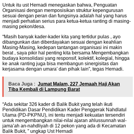
Untuk itu ust Hernadi menegaskan bahwa, Penguatan
Organisasi dengan memposisikan struktur kepengurusan
sesuai dengan peran dan fungsinya adalah hal yang harus
menjadi perhatian serius para ketua-ketua ranting di masing-
masing pekon/desa.
“Masih banyak kader-kader kita yang tertidur pulas , ayo
dibangunkan dan diberdayakan sesuai dengan keahlian
Masing-Masing, kedepan tantangan organisasi ini makin
berat , saya pikir hal penting kita bersama Mengembangkan
budaya konsolidasi yang responsif, kolektif, kolegial, hingga
ke anak ranting juga bisa membangun sinergisitas dan
kerjasama dengan umara’ dan pihak lain”, tegas Hernadi.
Baca Juga :
Jumat Malam, 227 Jemaah Haji Akan
Tiba Kembali di Lampung Barat
“Ada sekitar 326 kader di Balik Bukit yang telah ikuti
Pendidikan Dasar Pendidikan Kader Penggerak Nahdlatul
Ulama (PD-PKPNU), ini tentu menjadi kekuatan tersendiri
untuk mengembangkan nilai-nilai ajaran ahlussunnah wal-
jama’ah an-nahdliyah di 12 pekon yang ada di Kecamatan
Balik Bukit, ” ungkap Ust Hernadi