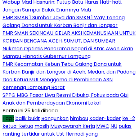
Wabup Mad Hasnurin: Tutup Batu Harus Hati-hati,
Jangan Sampai Balak Enamnya Mati
PMR SMAN 1 Sumber Jaya dan SMKN 1 Way Tenong
Galang Donasi untuk Korban Banjir dan Longsor
PMR SMAN SEKINCAU GELAR AKSI KEMANUSIAAN UNTUK
KORBAN BENCANA ACEH, SUMUT, DAN SUMBAR
Nukman Optimis Panorama Negeri di Atas Awan Akan
Mampu Hipnotis Gubernur Lampung
PMR Kecamatan Kebun Tebu Galang Dana untuk
Korban Banjir dan Longsor di Aceh, Medan, dan Padang
Doa Ketua MUI Menggema di Pembinaan ASN
Kemenag Lampung Barat
SPPG MBG Pasar Liwa Resmi Dibuka, Fokus pada Gizi
Anak dan Pemberdayaan Ekonomi Lokal
Berita ini 25 kali dibaca
Tag :
balik bukit
Bangunkan
himbau
Kader-kader
ke -2
ketua-ketua
masih
Musyawarah Kerja
MWC
NU
pulas
ranting
tertidur
untuk
Ust Hernadi
yang