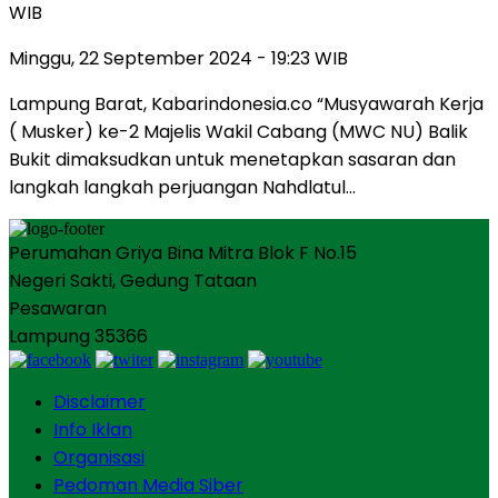
WIB
Minggu, 22 September 2024 - 19:23 WIB
Lampung Barat, Kabarindonesia.co “Musyawarah Kerja
( Musker) ke-2 Majelis Wakil Cabang (MWC NU) Balik
Bukit dimaksudkan untuk menetapkan sasaran dan
langkah langkah perjuangan Nahdlatul…
Perumahan Griya Bina Mitra Blok F No.15
Negeri Sakti, Gedung Tataan
Pesawaran
Lampung 35366
Disclaimer
Info Iklan
Organisasi
Pedoman Media Siber