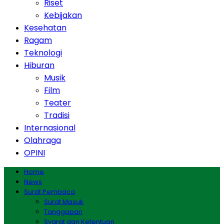
Riset
Kebijakan
Kesehatan
Ragam
Teknologi
Hiburan
Musik
Film
Teater
Tradisi
Internasional
Olahraga
OPINI
Home
News
Surat Pembaca
Surat Masuk
Tanggapan
Syarat dan Ketentuan