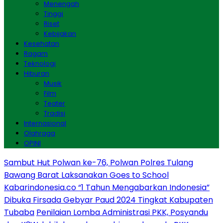
Menengah
Tinggi
Riset
Kebijakan
Kesehatan
Ragam
Teknologi
Hiburan
Musik
Film
Teater
Tradisi
Internasional
Olahraga
OPINI
Sambut Hut Polwan ke-76, Polwan Polres Tulang
Bawang Barat Laksanakan Goes to School
Kabarindonesia.co “1 Tahun Mengabarkan Indonesia”
Dibuka Firsada Gebyar Paud 2024 Tingkat Kabupaten
Tubaba
Penilaian Lomba Administrasi PKK, Posyandu