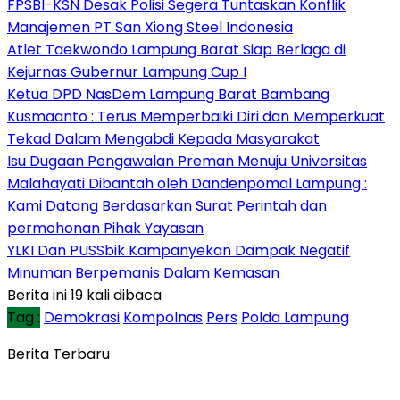
FPSBI-KSN Desak Polisi Segera Tuntaskan Konflik
Manajemen PT San Xiong Steel Indonesia
Atlet Taekwondo Lampung Barat Siap Berlaga di
Kejurnas Gubernur Lampung Cup I
Ketua DPD NasDem Lampung Barat Bambang
Kusmaanto : Terus Memperbaiki Diri dan Memperkuat
Tekad Dalam Mengabdi Kepada Masyarakat
Isu Dugaan Pengawalan Preman Menuju Universitas
Malahayati Dibantah oleh Dandenpomal Lampung :
Kami Datang Berdasarkan Surat Perintah dan
permohonan Pihak Yayasan
YLKI Dan PUSSbik Kampanyekan Dampak Negatif
Minuman Berpemanis Dalam Kemasan
Berita ini 19 kali dibaca
Tag :
Demokrasi
Kompolnas
Pers
Polda Lampung
Berita Terbaru