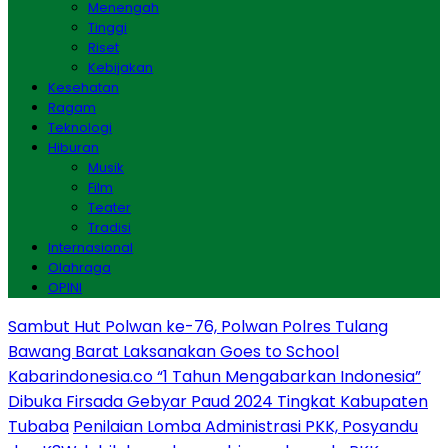
Menengah
Tinggi
Riset
Kebijakan
Kesehatan
Ragam
Teknologi
Hiburan
Musik
Film
Teater
Tradisi
Internasional
Olahraga
OPINI
Sambut Hut Polwan ke-76, Polwan Polres Tulang
Bawang Barat Laksanakan Goes to School
Kabarindonesia.co “1 Tahun Mengabarkan Indonesia”
Dibuka Firsada Gebyar Paud 2024 Tingkat Kabupaten
Tubaba
Penilaian Lomba Administrasi PKK, Posyandu