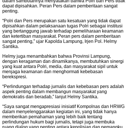
dalam sambutannya menyatakan bahwa Polri dan Pers tidak
dapat dipisahkan. Peran Pers dalam pemberitaan sangat
penting.
“Polri dan Pers merupakan satu kesatuan yang tidak dapat
dipisahkan dalam pelaksanaan tugas Polri sebagai institusi
yang bertanggung jawab terhadap pemeliharaan keamanan
dan ketertiban masyarakat. Peran pers dalam pemberitaan
sangat penting,” ujar Kapolda Lampung, Irjen Pol. Helmy
Santika.
Helmy juga menambahkan bahwa Provinsi Lampung,
dengan keragaman dan dinamikanya, membutuhkan sinergi
yang kuat antara Polri, media, dan masyarakat sipil untuk
menjaga keamanan dan menghormati kebebasan
berekspresi.
“Perlindungan terhadap jurnalis dan kebebasan pers adalah
aspek penting dalam membangun masyarakat yang
demokratis dan beradab,” lanjut Helmy Santika.
“Saya sangat mengapresiasi inisiatif Kompolnas dan HRWG
dalam menyelenggarakan kegiatan ini, yang tidak hanya
memberikan pemahaman yang lebih baik tentang
perlindungan hukum bagi jurnalis, tetapi juga membuka
ruang dialog yang penting antara kepolisian dan pemangku