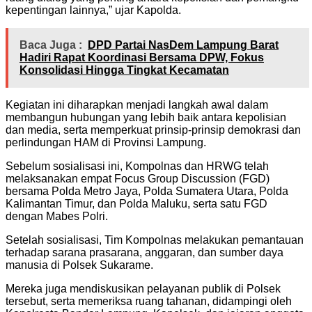
kepentingan lainnya,” ujar Kapolda.
Baca Juga :
DPD Partai NasDem Lampung Barat
Hadiri Rapat Koordinasi Bersama DPW, Fokus
Konsolidasi Hingga Tingkat Kecamatan
Kegiatan ini diharapkan menjadi langkah awal dalam
membangun hubungan yang lebih baik antara kepolisian
dan media, serta memperkuat prinsip-prinsip demokrasi dan
perlindungan HAM di Provinsi Lampung.
Sebelum sosialisasi ini, Kompolnas dan HRWG telah
melaksanakan empat Focus Group Discussion (FGD)
bersama Polda Metro Jaya, Polda Sumatera Utara, Polda
Kalimantan Timur, dan Polda Maluku, serta satu FGD
dengan Mabes Polri.
Setelah sosialisasi, Tim Kompolnas melakukan pemantauan
terhadap sarana prasarana, anggaran, dan sumber daya
manusia di Polsek Sukarame.
Mereka juga mendiskusikan pelayanan publik di Polsek
tersebut, serta memeriksa ruang tahanan, didampingi oleh