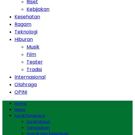
Riset
Kebijakan
Kesehatan
Ragam
Teknologi
Hiburan
Musik
Film
Teater
Tradisi
Internasional
Olahraga
OPINI
Home
News
Surat Pembaca
Surat Masuk
Tanggapan
Syarat dan Ketentuan