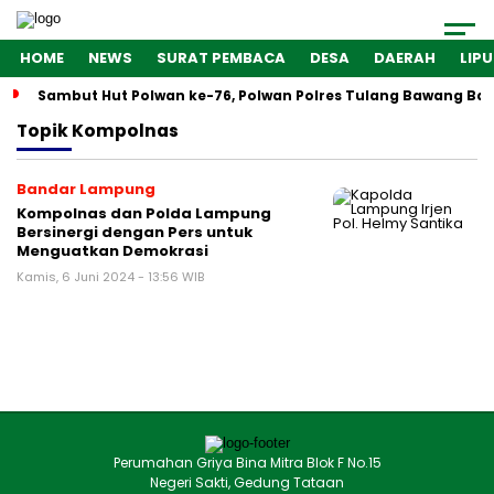
HOME
NEWS
SURAT PEMBACA
DESA
DAERAH
LIP
Sambut Hut Polwan ke-76, Polwan Polres Tulang Bawang Bar
Topik
Kompolnas
Bandar Lampung
Kompolnas dan Polda Lampung
Bersinergi dengan Pers untuk
Menguatkan Demokrasi
Kamis, 6 Juni 2024 - 13:56 WIB
Perumahan Griya Bina Mitra Blok F No.15
Negeri Sakti, Gedung Tataan