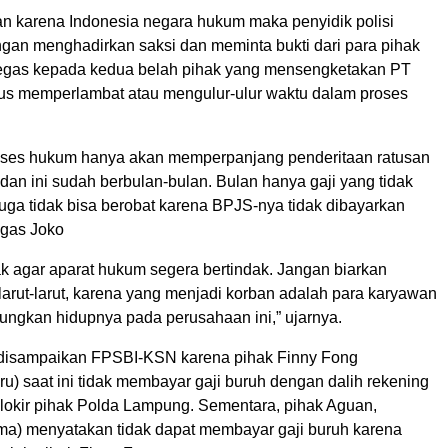
 karena Indonesia negara hukum maka penyidik polisi
an menghadirkan saksi dan meminta bukti dari para pihak
tegas kepada kedua belah pihak yang mensengketakan PT
us memperlambat atau mengulur-ulur waktu dalam proses
oses hukum hanya akan memperpanjang penderitaan ratusan
an ini sudah berbulan-bulan. Bulan hanya gaji yang tidak
juga tidak bisa berobat karena BPJS-nya tidak dibayarkan
egas Joko
 agar aparat hukum segera bertindak. Jangan biarkan
larut-larut, karena yang menjadi korban adalah para karyawan
ngkan hidupnya pada perusahaan ini,” ujarnya.
 disampaikan FPSBI-KSN karena pihak Finny Fong
) saat ini tidak membayar gaji buruh dengan dalih rekening
lokir pihak Polda Lampung. Sementara, pihak Aguan,
a) menyatakan tidak dapat membayar gaji buruh karena