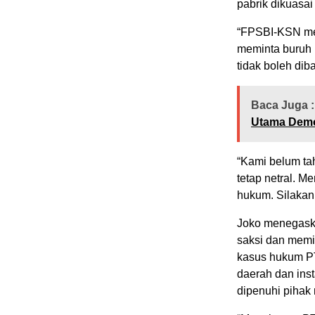
pabrik dikuasai
“FPSBI-KSN men
meminta buruh 
tidak boleh dib
Baca Juga :
Utama Demo
“Kami belum ta
tetap netral. M
hukum. Silakan 
Joko menegask
saksi dan memin
kasus hukum PT
daerah dan inst
dipenuhi piha