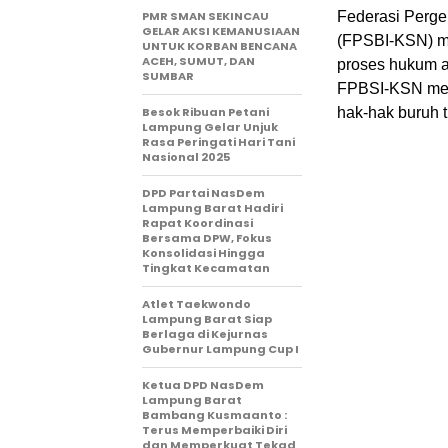
PMR SMAN SEKINCAU
Federasi Perge
GELAR AKSI KEMANUSIAAN
(FPSBI-KSN) m
UNTUK KORBAN BENCANA
ACEH, SUMUT, DAN
proses hukum a
SUMBAR
FPBSI-KSN meni
Besok Ribuan Petani
hak-hak buruh 
Lampung Gelar Unjuk
Rasa Peringati Hari Tani
Nasional 2025
DPD Partai NasDem
Lampung Barat Hadiri
Rapat Koordinasi
Bersama DPW, Fokus
Konsolidasi Hingga
Tingkat Kecamatan
Atlet Taekwondo
Lampung Barat Siap
Berlaga di Kejurnas
Gubernur Lampung Cup I
Ketua DPD NasDem
Lampung Barat
Bambang Kusmaanto :
Terus Memperbaiki Diri
dan Memperkuat Tekad