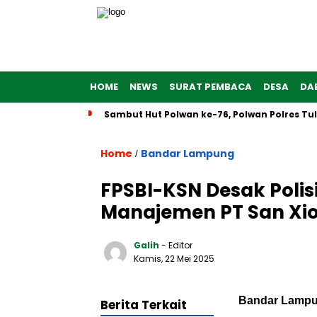
HOME
NEWS
SURAT PEMBACA
DESA
DA
Sambut Hut Polwan ke-76, Polwan Polres T
Home
Bandar Lampung
/
FPSBI-KSN Desak Polis
Manajemen PT San Xio
Galih
- Editor
Kamis, 22 Mei 2025
Bandar Lampu
Berita Terkait