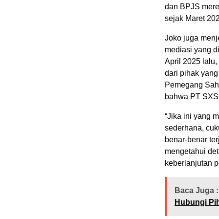
dan BPJS mere
sejak Maret 20
Joko juga menj
mediasi yang di
April 2025 lal
dari pihak ya
Pemegang Saha
bahwa PT SXSI
“Jika ini yang
sederhana, cuk
benar-benar ter
mengetahui detai
keberlanjutan 
Baca Juga :
Hubungi Pi