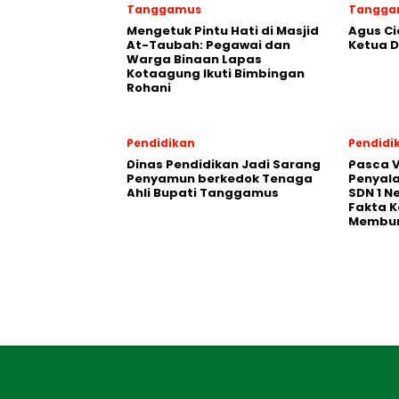
Tanggamus
Tangga
Mengetuk Pintu Hati di Masjid
Agus Ci
At-Taubah: Pegawai dan
Ketua 
Warga Binaan Lapas
Kotaagung Ikuti Bimbingan
Rohani
Pendidikan
Pendidi
Dinas Pendidikan Jadi Sarang
Pasca V
Penyamun berkedok Tenaga
Penyal
Ahli Bupati Tanggamus
SDN 1 N
Fakta K
Membu