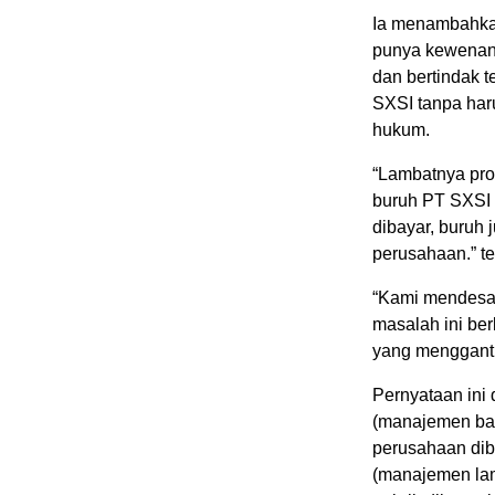
Ia menambahkan
punya kewenang
dan bertindak 
SXSI tanpa har
hukum.
“Lambatnya pr
buruh PT SXSI d
dibayar, buruh 
perusahaan.” t
“Kami mendesak
masalah ini ber
yang menggantu
Pernyataan ini
(manajemen baru
perusahaan dib
(manajemen lam