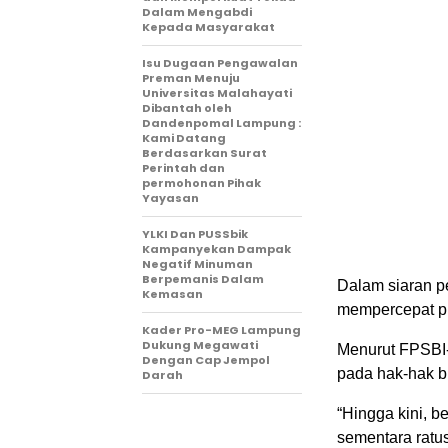
Dalam Mengabdi
Kepada Masyarakat
Isu Dugaan Pengawalan
Preman Menuju
Universitas Malahayati
Dibantah oleh
Dandenpomal Lampung :
Kami Datang
Berdasarkan Surat
Perintah dan
permohonan Pihak
Yayasan
YLKI Dan PUSSbik
Kampanyekan Dampak
Negatif Minuman
Berpemanis Dalam
Dalam siaran p
Kemasan
mempercepat pr
Kader Pro-MEG Lampung
Dukung Megawati
Menurut FPSBI
Dengan Cap Jempol
pada hak-hak b
Darah
“Hingga kini, 
sementara ratu