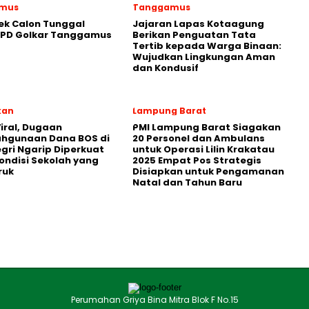
mus
Tanggamus
ek Calon Tunggal
Jajaran Lapas Kotaagung
DPD Golkar Tanggamus
Berikan Penguatan Tata
Tertib kepada Warga Binaan:
Wujudkan Lingkungan Aman
dan Kondusif
kan
Lampung Barat
iral, Dugaan
PMI Lampung Barat Siagakan
ahgunaan Dana BOS di
20 Personel dan Ambulans
egri Ngarip Diperkuat
untuk Operasi Lilin Krakatau
ondisi Sekolah yang
2025 Empat Pos Strategis
ruk
Disiapkan untuk Pengamanan
Natal dan Tahun Baru
Perumahan Griya Bina Mitra Blok F No.15