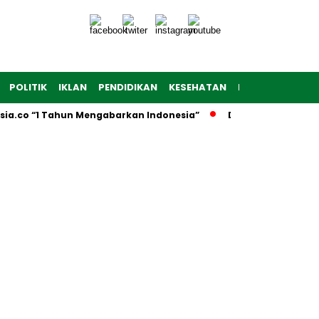
POLITIK
IKLAN
PENDIDIKAN
KESEHATAN
RAGAM
TEKNO
sia.co “1 Tahun Mengabarkan Indonesia”
Dibuka Firsada G