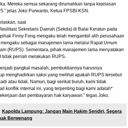
ka. Mereka semua sekarang dirumahkan tanpa kejelasan
25.” jelas Joko Purwanto, Ketua FPSBI-KSN.
elaskan, saat
fasilitasi Sekretaris Daerah (Sekda) di Balai Keratun pada
u, pihak Finny Fong mengaku telah mengambil alih perusahaan
ng mengaku sebagai manajemen lama melalui Rapat Umum
m (RUPS). Sementara, pihak manajemen lama menyatakan
 tidak pernah melakukan RUPS.
 menjadi pangkal masalah, pembuktiannya harusnya
up menghadirkan saksi yang melihat apakah RUPS tersebut
jadi atau tidak. Namun, bagi serikat buruh, kami tidak
l konflik internal ini, yang terpenting bagi kami adalah*
pekerjaan dan pembayaran hak karyawan.” tegas Joko.
Kapolda Lampung: Jangan Main Hakim Sendiri, Segera
hak Berwenang