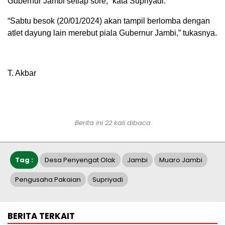
Gubernur Jambi setiap sore,” kata Supriyadi.
“Sabtu besok (20/01/2024) akan tampil berlomba dengan
atlet dayung lain merebut piala Gubernur Jambi,” tukasnya.
T. Akbar
Berita ini 22 kali dibaca
Tag :
Desa Penyengat Olak
Jambi
Muaro Jambi
Pengusaha Pakaian
Supriyadi
BERITA TERKAIT