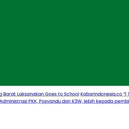
g Barat Laksanakan Goes to School
Kabarindonesia.co “1
 Administrasi PKK, Posyandu dan K3W, lebih kepada pem