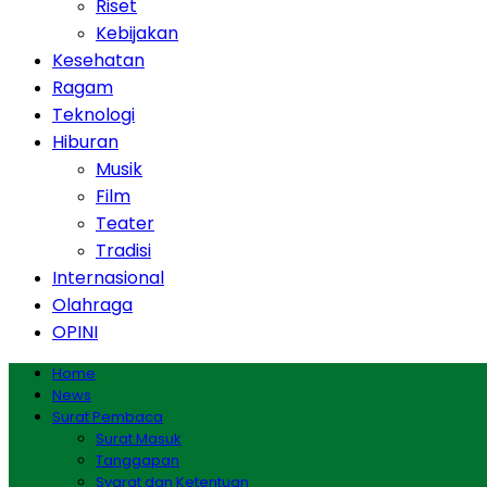
Riset
Kebijakan
Kesehatan
Ragam
Teknologi
Hiburan
Musik
Film
Teater
Tradisi
Internasional
Olahraga
OPINI
Home
News
Surat Pembaca
Surat Masuk
Tanggapan
Syarat dan Ketentuan