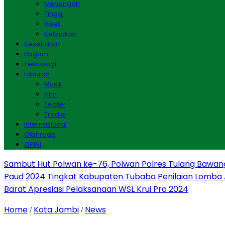
Menengah
Tinggi
Riset
Kebijakan
Kesehatan
Ragam
Teknologi
Hiburan
Musik
Film
Teater
Tradisi
Internasional
Olahraga
OPINI
Sambut Hut Polwan ke-76, Polwan Polres Tulang Bawan
Paud 2024 Tingkat Kabupaten Tubaba
Penilaian Lomba
Barat Apresiasi Pelaksanaan WSL Krui Pro 2024
Home
Kota Jambi
News
/
/