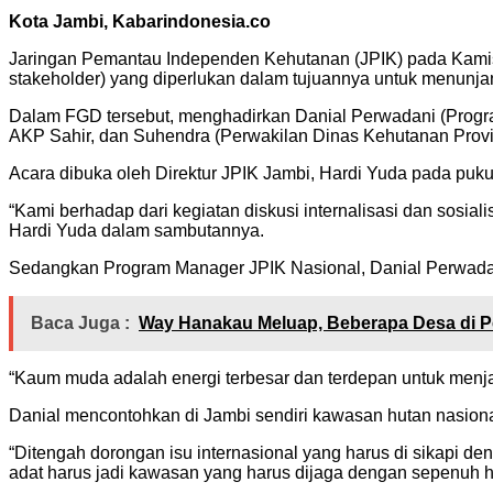
Kota Jambi, Kabarindonesia.co
Jaringan Pemantau Independen Kehutanan (JPIK) pada Kamis
stakeholder) yang diperlukan dalam tujuannya untuk menunja
Dalam FGD tersebut, menghadirkan Danial Perwadani (Progra
AKP Sahir, dan Suhendra (Perwakilan Dinas Kehutanan Provi
Acara dibuka oleh Direktur JPIK Jambi, Hardi Yuda pada puku
“Kami berhadap dari kegiatan diskusi internalisasi dan sosi
Hardi Yuda dalam sambutannya.
Sedangkan Program Manager JPIK Nasional, Danial Perwadan
Baca Juga :
Way Hanakau Meluap, Beberapa Desa di Pe
“Kaum muda adalah energi terbesar dan terdepan untuk menja
Danial mencontohkan di Jambi sendiri kawasan hutan nasional
“Ditengah dorongan isu internasional yang harus di sikapi d
adat harus jadi kawasan yang harus dijaga dengan sepenuh hat