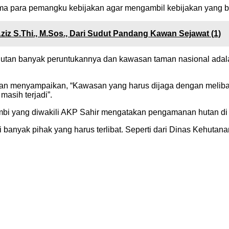
tama para pemangku kebijakan agar mengambil kebijakan yang 
ziz S.Thi., M.Sos., Dari Sudut Pandang Kawan Sejawat (1)
utan banyak peruntukannya dan kawasan taman nasional adala
n menyampaikan, “Kawasan yang harus dijaga dengan melibatka
asih terjadi”.
bi yang diwakili AKP Sahir mengatakan pengamanan hutan di 
nyak pihak yang harus terlibat. Seperti dari Dinas Kehutanan,