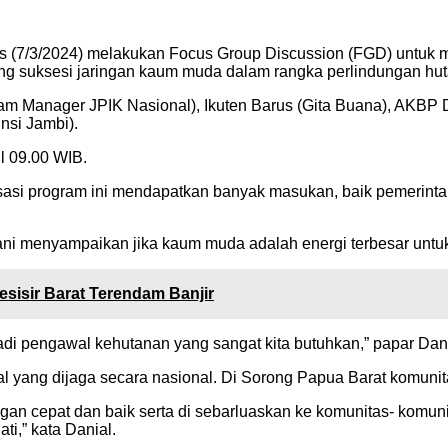
 (7/3/2024) melakukan Focus Group Discussion (FGD) untuk m
ng suksesi jaringan kaum muda dalam rangka perlindungan huta
m Manager JPIK Nasional), Ikuten Barus (Gita Buana), AKBP D
nsi Jambi).
l 09.00 WIB.
alisasi program ini mendapatkan banyak masukan, baik pemerint
i menyampaikan jika kaum muda adalah energi terbesar untu
sisir Barat Terendam Banjir
di pengawal kehutanan yang sangat kita butuhkan,” papar Dan
 yang dijaga secara nasional. Di Sorong Papua Barat komunita
engan cepat dan baik serta di sebarluaskan ke komunitas- komu
i,” kata Danial.