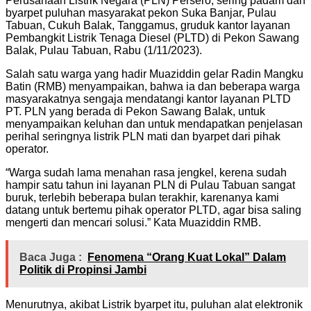
Perusahaan Listrik Negara (PLN) Persero, sering padam dan
byarpet puluhan masyarakat pekon Suka Banjar, Pulau
Tabuan, Cukuh Balak, Tanggamus, gruduk kantor layanan
Pembangkit Listrik Tenaga Diesel (PLTD) di Pekon Sawang
Balak, Pulau Tabuan, Rabu (1/11/2023).
Salah satu warga yang hadir Muaziddin gelar Radin Mangku
Batin (RMB) menyampaikan, bahwa ia dan beberapa warga
masyarakatnya sengaja mendatangi kantor layanan PLTD
PT. PLN yang berada di Pekon Sawang Balak, untuk
menyampaikan keluhan dan untuk mendapatkan penjelasan
perihal seringnya listrik PLN mati dan byarpet dari pihak
operator.
“Warga sudah lama menahan rasa jengkel, kerena sudah
hampir satu tahun ini layanan PLN di Pulau Tabuan sangat
buruk, terlebih beberapa bulan terakhir, karenanya kami
datang untuk bertemu pihak operator PLTD, agar bisa saling
mengerti dan mencari solusi.” Kata Muaziddin RMB.
Baca Juga :
Fenomena “Orang Kuat Lokal” Dalam
Politik di Propinsi Jambi
Menurutnya, akibat Listrik byarpet itu, puluhan alat elektronik