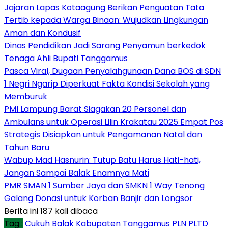
Jajaran Lapas Kotaagung Berikan Penguatan Tata
Tertib kepada Warga Binaan: Wujudkan Lingkungan
Aman dan Kondusif
Dinas Pendidikan Jadi Sarang Penyamun berkedok
Tenaga Ahli Bupati Tanggamus
Pasca Viral, Dugaan Penyalahgunaan Dana BOS di SDN
1 Negri Ngarip Diperkuat Fakta Kondisi Sekolah yang
Memburuk
PMI Lampung Barat Siagakan 20 Personel dan
Ambulans untuk Operasi Lilin Krakatau 2025 Empat Pos
Strategis Disiapkan untuk Pengamanan Natal dan
Tahun Baru
Wabup Mad Hasnurin: Tutup Batu Harus Hati-hati,
Jangan Sampai Balak Enamnya Mati
PMR SMAN 1 Sumber Jaya dan SMKN 1 Way Tenong
Galang Donasi untuk Korban Banjir dan Longsor
Berita ini 187 kali dibaca
Tag :
Cukuh Balak
Kabupaten Tanggamus
PLN
PLTD