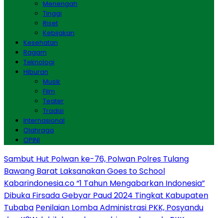
Menengah
Tinggi
Riset
Kebijakan
Kesehatan
Ragam
Teknologi
Hiburan
Musik
Film
Teater
Tradisi
Internasional
Olahraga
OPINI
Sambut Hut Polwan ke-76, Polwan Polres Tulang
Bawang Barat Laksanakan Goes to School
Kabarindonesia.co “1 Tahun Mengabarkan Indonesia”
Dibuka Firsada Gebyar Paud 2024 Tingkat Kabupaten
Tubaba
Penilaian Lomba Administrasi PKK, Posyandu