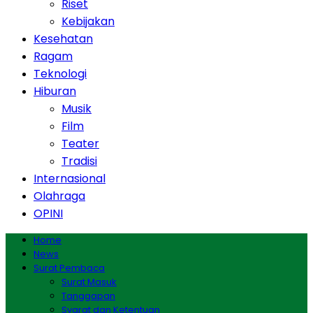
Riset
Kebijakan
Kesehatan
Ragam
Teknologi
Hiburan
Musik
Film
Teater
Tradisi
Internasional
Olahraga
OPINI
Home
News
Surat Pembaca
Surat Masuk
Tanggapan
Syarat dan Ketentuan