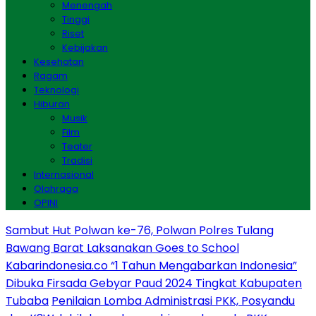
Menengah
Tinggi
Riset
Kebijakan
Kesehatan
Ragam
Teknologi
Hiburan
Musik
Film
Teater
Tradisi
Internasional
Olahraga
OPINI
Sambut Hut Polwan ke-76, Polwan Polres Tulang
Bawang Barat Laksanakan Goes to School
Kabarindonesia.co “1 Tahun Mengabarkan Indonesia”
Dibuka Firsada Gebyar Paud 2024 Tingkat Kabupaten
Tubaba
Penilaian Lomba Administrasi PKK, Posyandu