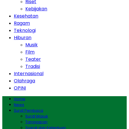
Riset
Kebijakan
Kesehatan
Ragam
Teknologi
Hiburan
Musik
Film
Teater
Tradisi
Internasional
Olahraga
OPINI
Home
News
Surat Pembaca
Surat Masuk
Tanggapan
Syarat dan Ketentuan