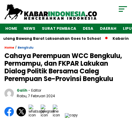
HOME
NEWS
SURAT PEMBACA
DESA
DAERAH
LIP
Tulang Bawang Barat Laksanakan Goes to School
Kabarindon
/
Home
Bengkulu
Cahaya Perempuan WCC Bengkulu,
Permampu, dan FKPAR Lakukan
Dialog Politik Bersama Caleg
Perempuan Se-Provinsi Bengkulu
Galih
- Editor
Rabu, 7 Februari 2024