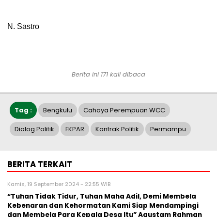
N. Sastro
Berita ini 171 kali dibaca
Tag :
Bengkulu
Cahaya Perempuan WCC
Dialog Politik
FKPAR
Kontrak Politik
Permampu
BERITA TERKAIT
Kamis, 19 September 2024 - 22:55 WIB
“Tuhan Tidak Tidur, Tuhan Maha Adil, Demi Membela
Kebenaran dan Kehormatan Kami Siap Mendampingi
dan Membela Para Kepala Desa Itu” Agustam Rahman