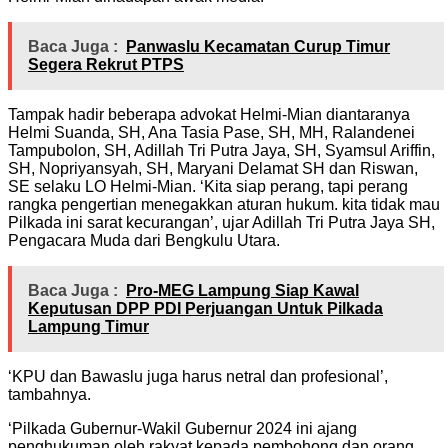
Baca Juga :
Panwaslu Kecamatan Curup Timur
Segera Rekrut PTPS
Tampak hadir beberapa advokat Helmi-Mian diantaranya
Helmi Suanda, SH, Ana Tasia Pase, SH, MH, Ralandenei
Tampubolon, SH, Adillah Tri Putra Jaya, SH, Syamsul Ariffin,
SH, Nopriyansyah, SH, Maryani Delamat SH dan Riswan,
SE selaku LO Helmi-Mian. ‘Kita siap perang, tapi perang
rangka pengertian menegakkan aturan hukum. kita tidak mau
Pilkada ini sarat kecurangan’, ujar Adillah Tri Putra Jaya SH,
Pengacara Muda dari Bengkulu Utara.
Baca Juga :
Pro-MEG Lampung Siap Kawal
Keputusan DPP PDI Perjuangan Untuk Pilkada
Lampung Timur
‘KPU dan Bawaslu juga harus netral dan profesional’,
tambahnya.
‘Pilkada Gubernur-Wakil Gubernur 2024 ini ajang
penghukuman oleh rakyat kepada pembohong dan orang