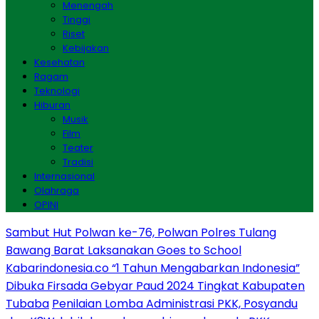
Menengah
Tinggi
Riset
Kebijakan
Kesehatan
Ragam
Teknologi
Hiburan
Musik
Film
Teater
Tradisi
Internasional
Olahraga
OPINI
Sambut Hut Polwan ke-76, Polwan Polres Tulang
Bawang Barat Laksanakan Goes to School
Kabarindonesia.co “1 Tahun Mengabarkan Indonesia”
Dibuka Firsada Gebyar Paud 2024 Tingkat Kabupaten
Tubaba
Penilaian Lomba Administrasi PKK, Posyandu