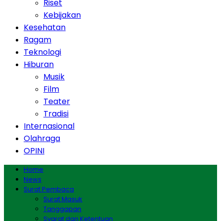
Riset
Kebijakan
Kesehatan
Ragam
Teknologi
Hiburan
Musik
Film
Teater
Tradisi
Internasional
Olahraga
OPINI
Home
News
Surat Pembaca
Surat Masuk
Tanggapan
Syarat dan Ketentuan