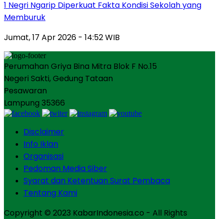
1 Negri Ngarip Diperkuat Fakta Kondisi Sekolah yang
Memburuk
Jumat, 17 Apr 2026 - 14:52 WIB
Perumahan Griya Bina Mitra Blok F No.15
Negeri Sakti, Gedung Tataan
Pesawaran
Lampung 35366
Disclaimer
Info Iklan
Organisasi
Pedoman Media Siber
Syarat dan Ketentuan Surat Pembaca
Tentang Kami
Copyright © 2023 KabarIndonesia.co - All Rights