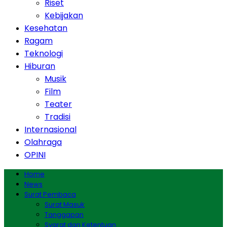
Riset
Kebijakan
Kesehatan
Ragam
Teknologi
Hiburan
Musik
Film
Teater
Tradisi
Internasional
Olahraga
OPINI
Home
News
Surat Pembaca
Surat Masuk
Tanggapan
Syarat dan Ketentuan