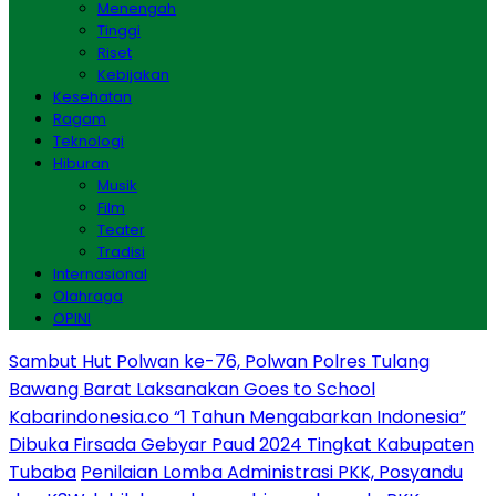
Menengah
Tinggi
Riset
Kebijakan
Kesehatan
Ragam
Teknologi
Hiburan
Musik
Film
Teater
Tradisi
Internasional
Olahraga
OPINI
Sambut Hut Polwan ke-76, Polwan Polres Tulang
Bawang Barat Laksanakan Goes to School
Kabarindonesia.co “1 Tahun Mengabarkan Indonesia”
Dibuka Firsada Gebyar Paud 2024 Tingkat Kabupaten
Tubaba
Penilaian Lomba Administrasi PKK, Posyandu