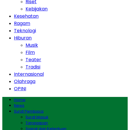
Riset
Kebijakan
Kesehatan
Ragam
Teknologi
Hiburan
Musik
Film
Teater
Tradisi
Internasional
Olahraga
OPINI
Home
News
Surat Pembaca
Surat Masuk
Tanggapan
Syarat dan Ketentuan