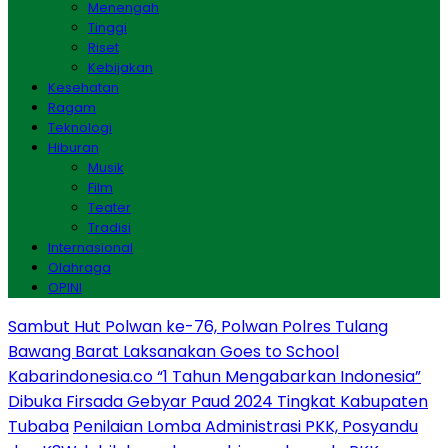
Menengah
Tinggi
Riset
Kebijakan
Kesehatan
Ragam
Teknologi
Hiburan
Musik
Film
Teater
Tradisi
Internasional
Olahraga
OPINI
Sambut Hut Polwan ke-76, Polwan Polres Tulang
Bawang Barat Laksanakan Goes to School
Kabarindonesia.co “1 Tahun Mengabarkan Indonesia”
Dibuka Firsada Gebyar Paud 2024 Tingkat Kabupaten
Tubaba
Penilaian Lomba Administrasi PKK, Posyandu