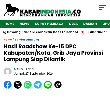
HOME
NEWS
SURAT PEMBACA
DESA
DAERAH
LIP
Bawang Barat Laksanakan Goes to School
Kabarindonesia.co
/
Home
Bandar Lampung
Hasil Roadshow Ke-15 DPC
Kabupaten/Kota, Grib Jaya Provinsi
Lampung Siap Dilantik
Galih
- Editor
Jumat, 27 September 2024