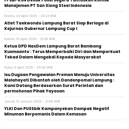
FPSBI-KSN Desak Polisi Segera Tuntaskan Konflik
Manajemen PT San Xiong Steel Indonesia
Kamis, 24 April 2025 - 23:23 WIB
Atlet Taekwondo Lampung Barat Siap Berlaga di
Kejurnas Gubernur Lampung Cup I
Kamis, 10 April 2025 - 21:36 WIB
Ketua DPD NasDem Lampung Barat Bambang
Kusmaanto : Terus Memperbaiki Diri dan Memperkuat
Tekad Dalam Mengabdi Kepada Masyarakat
Rabu, 9 April 2025 - 20:36 WIB
Isu Dugaan Pengawalan Preman Menuju Universitas
Malahayati Dibantah oleh Dandenpomal Lampung :
Kami Datang Berdasarkan Surat Perintah dan
permohonan Pihak Yayasan
Jumat, 31 Januari 2025 - 21:56 WIB
YLKI Dan PUSSbik Kampanyekan Dampak Negatif
Minuman Berpemanis Dalam Kemasan