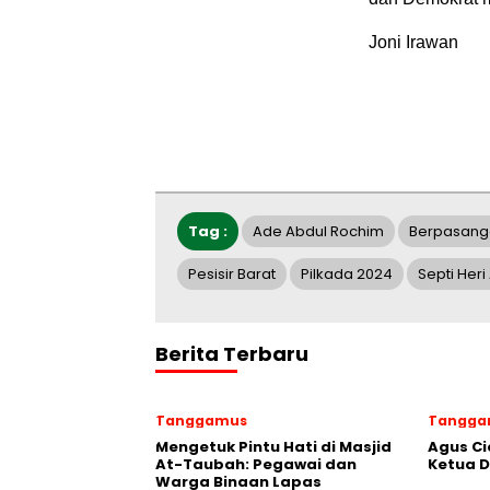
Joni Irawan
Tag :
Ade Abdul Rochim
Berpasang
Pesisir Barat
Pilkada 2024
Septi Her
Berita Terbaru
Tanggamus
Tangga
Mengetuk Pintu Hati di Masjid
Agus Ci
At-Taubah: Pegawai dan
Ketua 
Warga Binaan Lapas