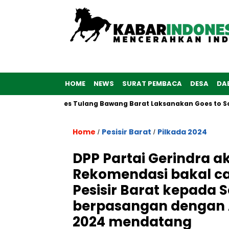
HOME
NEWS
SURAT PEMBACA
DESA
DA
76, Polwan Polres Tulang Bawang Barat Laksanakan Goes to Scho
Home
Pesisir Barat
Pilkada 2024
/
/
DPP Partai Gerindra 
Rekomendasi bakal ca
Pesisir Barat kepada S
berpasangan dengan A
2024 mendatang