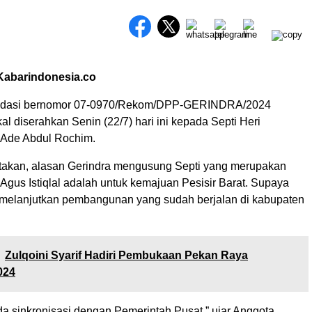
 Kabarindonesia.co
ndasi bernomor 07-0970/Rekom/DPP-GERINDRA/2024
l diserahkan Senin (22/7) hari ini kepada Septi Heri
 Ade Abdul Rochim.
takan, alasan Gerindra mengusung Septi yang merupakan
if Agus Istiqlal adalah untuk kemajuan Pesisir Barat. Supaya
 melanjutkan pembangunan yang sudah berjalan di kabupaten
Zulqoini Syarif Hadiri Pembukaan Pekan Raya
024
a sinkronisasi dengan Pemerintah Pusat,” ujar Anggota