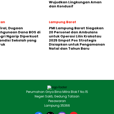
Wujudkan Lingkungan Aman
dan Kondusif
kan
Lampung Barat
iral, Dugaan
PMI Lampung Barat Siagakan
ahgunaan Dana BOS di
20 Personel dan Ambulans
egri Ngarip Diperkuat
untuk Operasi Lilin Krakatau
ondisi Sekolah yang
2025 Empat Pos Strategis
ruk
Disiapkan untuk Pengamanan
Natal dan Tahun Baru
Perumahan Griya Bina Mitra Blok F No.15
Negeri Sakti, Gedung Tataan
Pesawaran
Lampung 35366