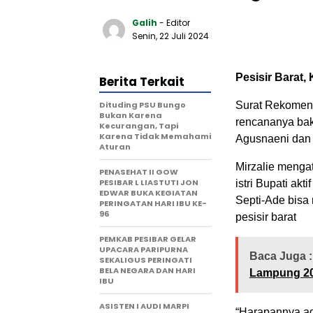
Galih
- Editor
Senin, 22 Juli 2024
Pesisir Barat,
Berita Terkait
Dituding PSU Bungo
Surat Rekome
Bukan Karena
rencananya baka
Kecurangan, Tapi
Karena Tidak Memahami
Agusnaeni dan
Aturan
Mirzalie menga
PENASEHAT II GOW
PESIBAR L LIASTUTI JON
istri Bupati akt
EDWAR BUKA KEGIATAN
Septi-Ade bisa
PERINGATAN HARI IBU KE-
96
pesisir barat
PEMKAB PESIBAR GELAR
UPACARA PARIPURNA
Baca Juga :
SEKALIGUS PERINGATI
BELA NEGARA DAN HARI
Lampung 2
IBU
ASISTEN I AUDI MARPI
“Harapannya ad