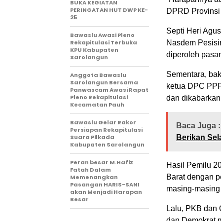
BUKA KEGIATAN
PERINGATAN HUT DWP KE-
DPRD Provinsi 
25
Septi Heri Agus
Bawaslu Awasi Pleno
Rekapitulasi Terbuka
Nasdem Pesisir
KPU Kabupaten
diperoleh pasa
Sarolangun
Sementara, baka
Anggota Bawaslu
Sarolangun Bersama
ketua DPC PPP 
Panwascam Awasi Rapat
Pleno Rekapitulasi
dan dikabarkan
Kecamatan Pauh
Bawaslu Gelar Rakor
Baca Juga :
Persiapan Rekapitulasi
Suara Pilkada
Berikan Sel
Kabupaten Sarolangun
Peran besar M.Hafiz
Hasil Pemilu 2
Fatah Dalam
Barat dengan p
Memenangkan
Pasangan HARIS-SANI
masing-masing 
akan Menjadi Harapan
Besar
Lalu, PKB dan G
dan Demokrat m