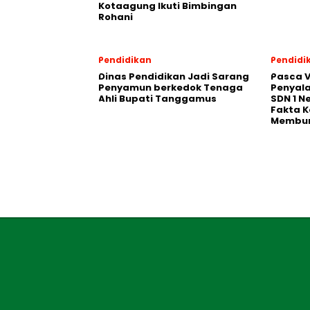
Kotaagung Ikuti Bimbingan
Rohani
Pendidikan
Pendidi
Dinas Pendidikan Jadi Sarang
Pasca V
Penyamun berkedok Tenaga
Penyal
Ahli Bupati Tanggamus
SDN 1 N
Fakta K
Membu