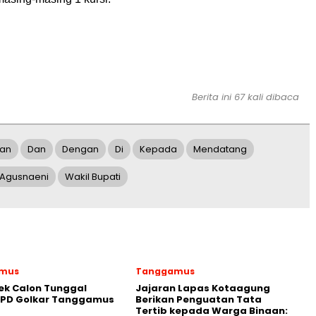
Berita ini 67 kali dibaca
an
Dan
Dengan
Di
Kepada
Mendatang
i Agusnaeni
Wakil Bupati
mus
Tanggamus
ek Calon Tunggal
Jajaran Lapas Kotaagung
DPD Golkar Tanggamus
Berikan Penguatan Tata
Tertib kepada Warga Binaan: