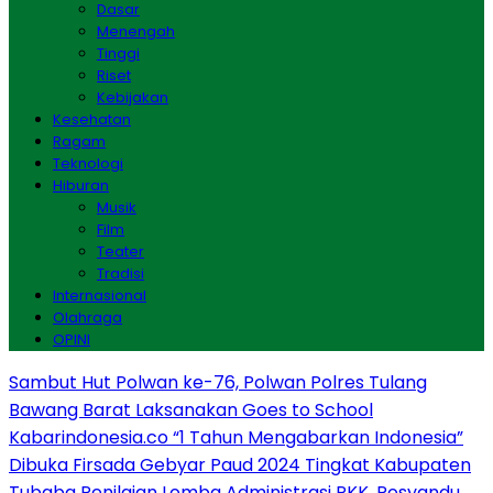
Dasar
Menengah
Tinggi
Riset
Kebijakan
Kesehatan
Ragam
Teknologi
Hiburan
Musik
Film
Teater
Tradisi
Internasional
Olahraga
OPINI
Sambut Hut Polwan ke-76, Polwan Polres Tulang
Bawang Barat Laksanakan Goes to School
Kabarindonesia.co “1 Tahun Mengabarkan Indonesia”
Dibuka Firsada Gebyar Paud 2024 Tingkat Kabupaten
Tubaba
Penilaian Lomba Administrasi PKK, Posyandu