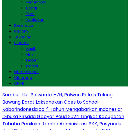
Menengah
Tinggi
Riset
Kebijakan
Kesehatan
Ragam
Teknologi
Hiburan
Musik
Film
Teater
Tradisi
Internasional
Olahraga
OPINI
Sambut Hut Polwan ke-76, Polwan Polres Tulang
Bawang Barat Laksanakan Goes to School
Kabarindonesia.co “1 Tahun Mengabarkan Indonesia”
Dibuka Firsada Gebyar Paud 2024 Tingkat Kabupaten
Tubaba
Penilaian Lomba Administrasi PKK, Posyandu