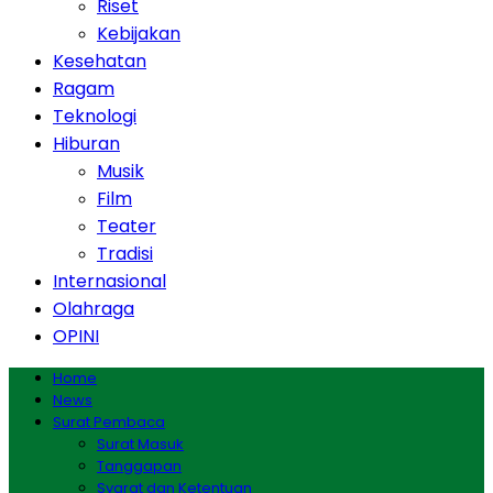
Riset
Kebijakan
Kesehatan
Ragam
Teknologi
Hiburan
Musik
Film
Teater
Tradisi
Internasional
Olahraga
OPINI
Home
News
Surat Pembaca
Surat Masuk
Tanggapan
Syarat dan Ketentuan