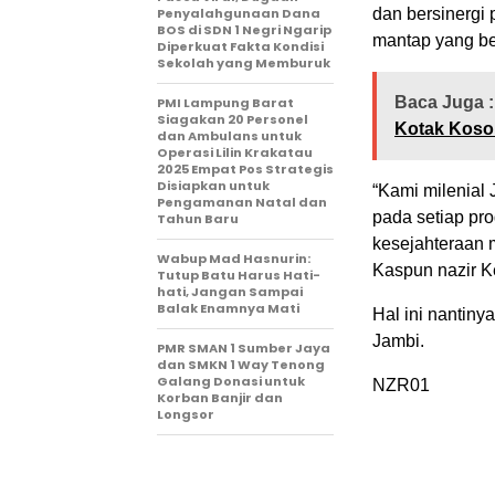
Penyalahgunaan Dana
dan bersinergi
BOS di SDN 1 Negri Ngarip
mantap yang be
Diperkuat Fakta Kondisi
Sekolah yang Memburuk
Baca Juga :
PMI Lampung Barat
Siagakan 20 Personel
Kotak Koson
dan Ambulans untuk
Operasi Lilin Krakatau
2025 Empat Pos Strategis
Disiapkan untuk
“Kami milenial
Pengamanan Natal dan
pada setiap p
Tahun Baru
kesejahteraan 
Wabup Mad Hasnurin:
Kaspun nazir K
Tutup Batu Harus Hati-
hati, Jangan Sampai
Balak Enamnya Mati
Hal ini nantin
Jambi.
PMR SMAN 1 Sumber Jaya
dan SMKN 1 Way Tenong
Galang Donasi untuk
NZR01
Korban Banjir dan
Longsor