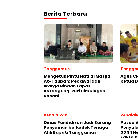
Berita Terbaru
Tanggamus
Tangga
Mengetuk Pintu Hati di Masjid
Agus Ci
At-Taubah: Pegawai dan
Ketua 
Warga Binaan Lapas
Kotaagung Ikuti Bimbingan
Rohani
Pendidikan
Pendidi
Dinas Pendidikan Jadi Sarang
Pasca V
Penyamun berkedok Tenaga
Penyal
Ahli Bupati Tanggamus
SDN 1 N
Fakta K