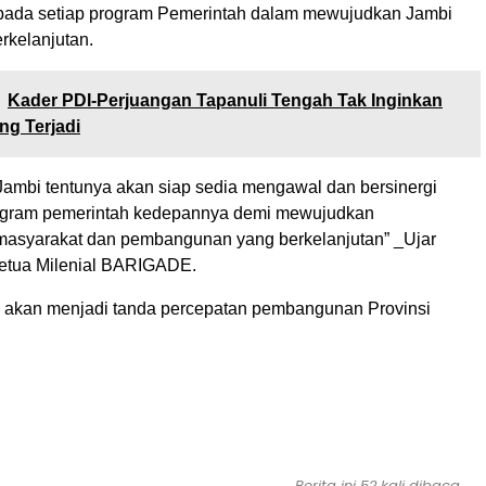
 pada setiap program Pemerintah dalam mewujudkan Jambi
rkelanjutan.
Kader PDI-Perjuangan Tapanuli Tengah Tak Inginkan
g Terjadi
 Jambi tentunya akan siap sedia mengawal dan bersinergi
rogram pemerintah kedepannya demi mewujudkan
masyarakat dan pembangunan yang berkelanjutan” _Ujar
etua Milenial BARIGADE.
ya akan menjadi tanda percepatan pembangunan Provinsi
Berita ini 52 kali dibaca