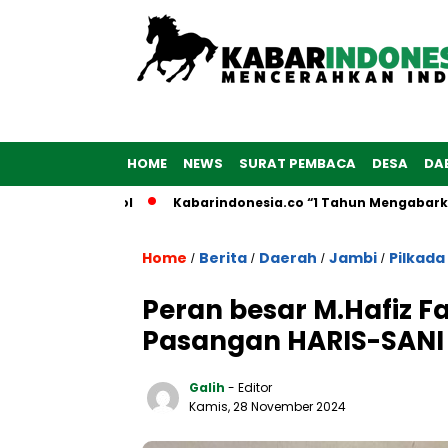
HOME
NEWS
SURAT PEMBACA
DESA
DA
Goes to School
Kabarindonesia.co “1 Tahun Mengabarkan In
Home
Berita
Daerah
Jambi
Pilkada
/
/
/
/
Peran besar M.Hafiz
Pasangan HARIS-SANI
Galih
- Editor
Kamis, 28 November 2024