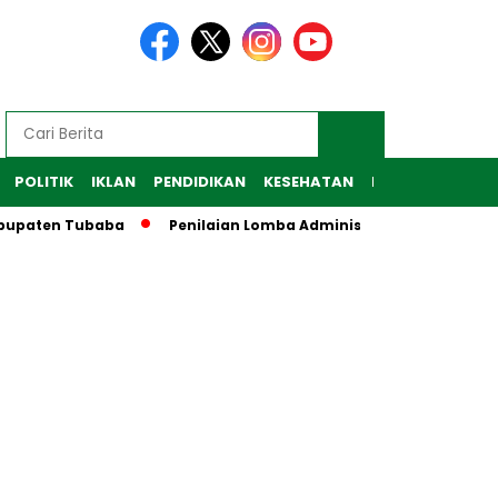
POLITIK
IKLAN
PENDIDIKAN
KESEHATAN
RAGAM
TEKNO
aten Tubaba
Penilaian Lomba Administrasi PKK, Posyandu d