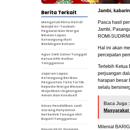
Jambi, kabari
Berita Terkait
Mengetuk Pintu Hati di
Pasca hasil per
Masjid At-Taubah:
Jambi, Pasang
Pegawai dan Warga
Binaan Lapas
ROMI-SUDIRM
Kotaagung Ikuti
Bimbingan Rohani
Hal ini akan m
Agus Ciek Calon Tunggal
percepatan pem
Ketua DPD Golkar
Tanggamus
Terlebih Ketua
perjuangan da
Jajaran Lapas
Kotaagung Berikan
harapan besar 
Penguatan Tata Tertib
kepada Warga Binaan:
selalu bersiner
Wujudkan Lingkungan
Aman dan Kondusif
Baca Juga :
Dinas Pendidikan Jadi
Sarang Penyamun
Masyarakat
berkedok Tenaga Ahli
Bupati Tanggamus
Milenial BARIG
Pasca Viral, Dugaan