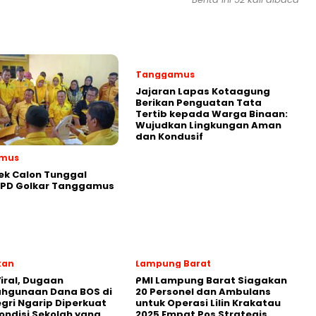
Tanggamus
Jajaran Lapas Kotaagung
Berikan Penguatan Tata
Tertib kepada Warga Binaan:
Wujudkan Lingkungan Aman
dan Kondusif
mus
ek Calon Tunggal
DPD Golkar Tanggamus
kan
Lampung Barat
iral, Dugaan
PMI Lampung Barat Siagakan
ahgunaan Dana BOS di
20 Personel dan Ambulans
egri Ngarip Diperkuat
untuk Operasi Lilin Krakatau
ondisi Sekolah yang
2025 Empat Pos Strategis