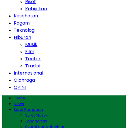
Riset
Kebijakan
Kesehatan
Ragam
Teknologi
Hiburan
Musik
Film
Teater
Tradisi
Internasional
Olahraga
OPINI
Home
News
Surat Pembaca
Surat Masuk
Tanggapan
Syarat dan Ketentuan