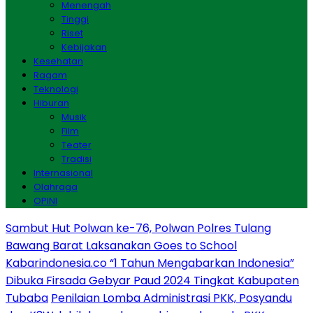
Menengah
Tinggi
Riset
Kebijakan
Kesehatan
Ragam
Teknologi
Hiburan
Musik
Film
Teater
Tradisi
Internasional
Olahraga
OPINI
Sambut Hut Polwan ke-76, Polwan Polres Tulang
Bawang Barat Laksanakan Goes to School
Kabarindonesia.co “1 Tahun Mengabarkan Indonesia”
Dibuka Firsada Gebyar Paud 2024 Tingkat Kabupaten
Tubaba
Penilaian Lomba Administrasi PKK, Posyandu