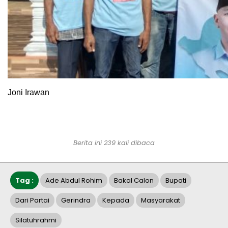
Joni Irawan
Berita ini 239 kali dibaca
Tag :
Ade Abdul Rohim
Bakal Calon
Bupati
Dari Partai
Gerindra
Kepada
Masyarakat
Silatuhrahmi