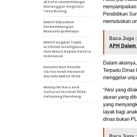
di Kota Jambi Diduga
Melanggar Regulasi
menyampaikan a
Tata Ruang
Pendidikan Su
memutuskan un
MWCF Dikusikan
Perkembangan
Manuskrip Melayu
Baca Juga :
MWCF Angkat Tajuk
APH Dalam 
Artificial Intelligence
dan Masa Depan Sastra
Indonesia
Dalam aksinya,
Peneliti dan Penulis
Terpadu Dinas 
Cerita Anak Nasional
Meriahi MWCF 2024
menggelar unju
Malay Writers And
“Aksi yang dila
Cultural Festival 2024:
Selayang Pandang
aturan yang dib
yang menyangk
layak bagi ana
dinas bukan PL
Baca Juga :