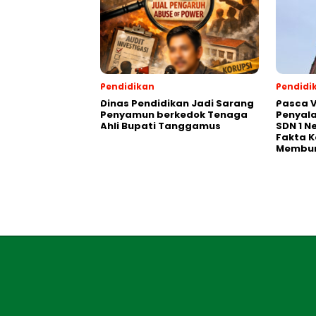
Pendidikan
Pendidi
Dinas Pendidikan Jadi Sarang
Pasca V
Penyamun berkedok Tenaga
Penyal
Ahli Bupati Tanggamus
SDN 1 N
Fakta K
Membu