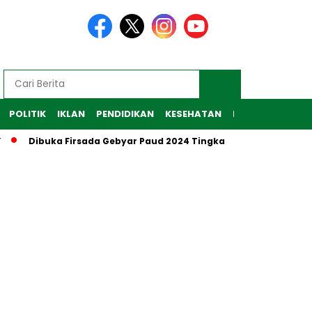
POLITIK
IKLAN
PENDIDIKAN
KESEHATAN
RAGAM
TEKNO
Dibuka Firsada Gebyar Paud 2024 Tingkat Kabupaten Tubaba