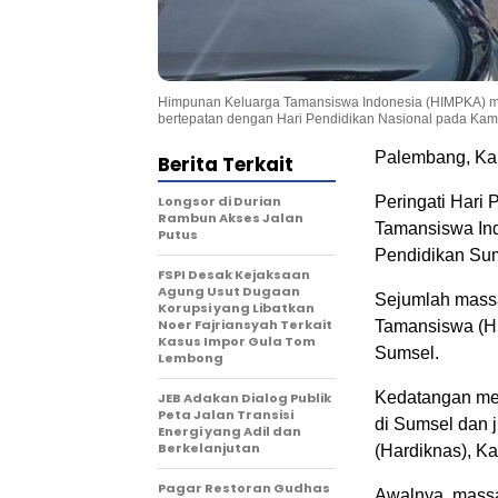
Himpunan Keluarga Tamansiswa Indonesia (HIMPKA) me
bertepatan dengan Hari Pendidikan Nasional pada Kamis
Palembang, Ka
Berita Terkait
Longsor di Durian
Peringati Hari
Rambun Akses Jalan
Tamansiswa Ind
Putus
Pendidikan Sum
FSPI Desak Kejaksaan
Agung Usut Dugaan
Sejumlah mass
Korupsi yang Libatkan
Noer Fajriansyah Terkait
Tamansiswa (HI
Kasus Impor Gula Tom
Sumsel.
Lembong
Kedatangan mere
JEB Adakan Dialog Publik
Peta Jalan Transisi
di Sumsel dan 
Energi yang Adil dan
Berkelanjutan
(Hardiknas), Ka
Pagar Restoran Gudhas
Awalnya, massa