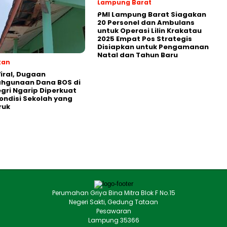
Lampung Barat
PMI Lampung Barat Siagakan
20 Personel dan Ambulans
untuk Operasi Lilin Krakatau
2025 Empat Pos Strategis
Disiapkan untuk Pengamanan
Natal dan Tahun Baru
kan
iral, Dugaan
ahgunaan Dana BOS di
egri Ngarip Diperkuat
ondisi Sekolah yang
ruk
Perumahan Griya Bina Mitra Blok F No.15
Negeri Sakti, Gedung Tataan
Pesawaran
Lampung 35366