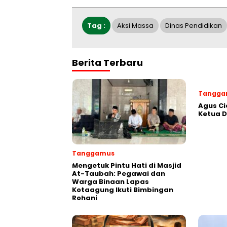
Tag :
Aksi Massa
Dinas Pendidikan
Berita Terbaru
Tangga
Agus Ci
Ketua 
Tanggamus
Mengetuk Pintu Hati di Masjid
At-Taubah: Pegawai dan
Warga Binaan Lapas
Kotaagung Ikuti Bimbingan
Rohani