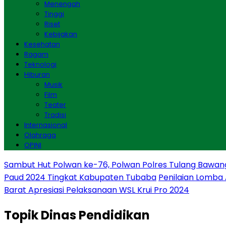
Menengah
Tinggi
Riset
Kebijakan
Kesehatan
Ragam
Teknologi
Hiburan
Musik
Film
Teater
Tradisi
Internasional
Olahraga
OPINI
Sambut Hut Polwan ke-76, Polwan Polres Tulang Bawan
Paud 2024 Tingkat Kabupaten Tubaba
Penilaian Lomba
Barat Apresiasi Pelaksanaan WSL Krui Pro 2024
Topik
Dinas Pendidikan