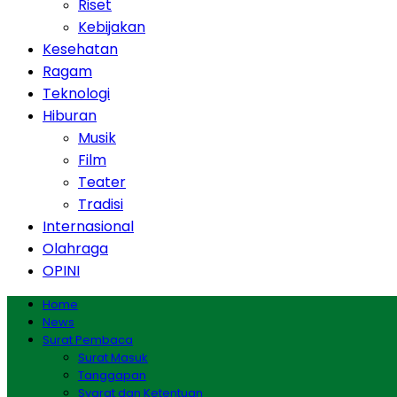
Riset
Kebijakan
Kesehatan
Ragam
Teknologi
Hiburan
Musik
Film
Teater
Tradisi
Internasional
Olahraga
OPINI
Home
News
Surat Pembaca
Surat Masuk
Tanggapan
Syarat dan Ketentuan