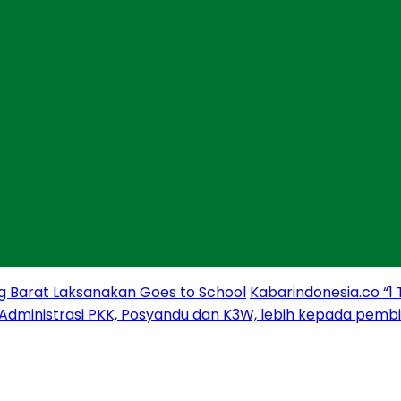
g Barat Laksanakan Goes to School
Kabarindonesia.co “1
 Administrasi PKK, Posyandu dan K3W, lebih kepada pem