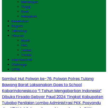
Menengah
Tinggi
Riset
Kebijakan
Kesehatan
Ragam
Teknologi
Hiburan
Musik
Film
Teater
Tradisi
Internasional
Olahraga
OPINI
Sambut Hut Polwan ke-76, Polwan Polres Tulang
Bawang Barat Laksanakan Goes to School
Kabarindonesia.co “1 Tahun Mengabarkan Indonesia”
Dibuka Firsada Gebyar Paud 2024 Tingkat Kabupaten
Tubaba
Penilaian Lomba Administrasi PKK, Posyandu