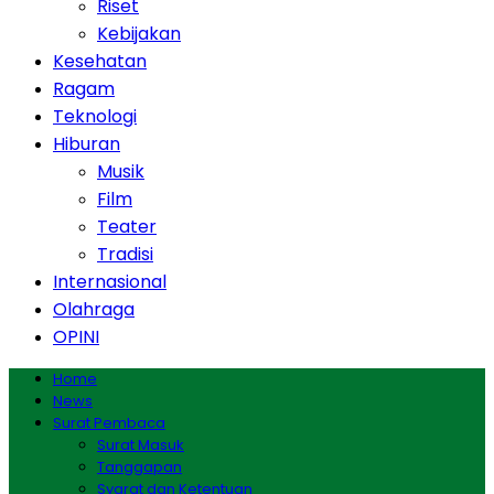
Riset
Kebijakan
Kesehatan
Ragam
Teknologi
Hiburan
Musik
Film
Teater
Tradisi
Internasional
Olahraga
OPINI
Home
News
Surat Pembaca
Surat Masuk
Tanggapan
Syarat dan Ketentuan