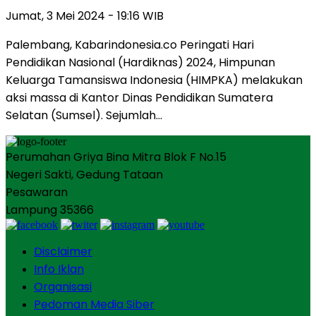
Jumat, 3 Mei 2024 - 19:16 WIB
Palembang, Kabarindonesia.co Peringati Hari
Pendidikan Nasional (Hardiknas) 2024, Himpunan
Keluarga Tamansiswa Indonesia (HIMPKA) melakukan
aksi massa di Kantor Dinas Pendidikan Sumatera
Selatan (Sumsel). Sejumlah…
Perumahan Griya Bina Mitra Blok F No.15
Negeri Sakti, Gedung Tataan
Pesawaran
Lampung 35366
Disclaimer
Info Iklan
Organisasi
Pedoman Media Siber