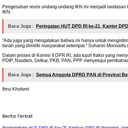
Pengesahan revisi undang-undang IKN ini menjadi landasa
IKN.
Baca Juga :
Peringatan HUT DPD RI ke-21, Kantor DPD
“Ada juga yang mengatakan bahwa ini hanya untuk mengistimew
tanah yang dimiliki masyarakat setempat.” Suharso Monoarf
Dalam proses di Komisi II DPR RI, ada tujuh fraksi yang menye
PDIP, Nasdem, Golkar, PKB, PAN, PPP menyetujui pembahasan
Baca Juga :
Semua Anggota DPRD PAN di Provinsi Be
Ibnu Khotomi
Berita Terkait
Peringatan HUT DPD RI ke-21, Kantor DPD RI Propinsi 