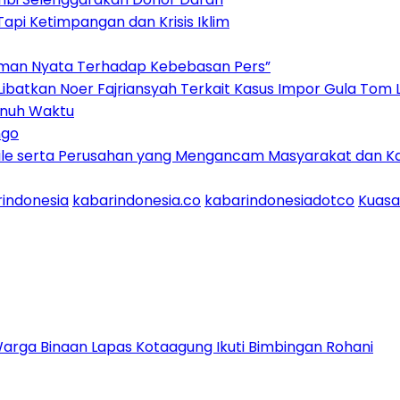
pi Ketimpangan dan Krisis Iklim
aman Nyata Terhadap Kebebasan Pers”
Libatkan Noer Fajriansyah Terkait Kasus Impor Gula To
enuh Waktu
ngo
kpile serta Perusahan yang Mengancam Masyarakat dan K
indonesia
kabarindonesia.co
kabarindonesiadotco
Kuasa
Warga Binaan Lapas Kotaagung Ikuti Bimbingan Rohani