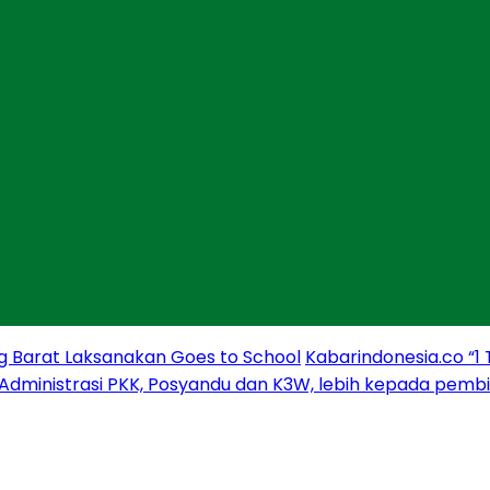
g Barat Laksanakan Goes to School
Kabarindonesia.co “1
 Administrasi PKK, Posyandu dan K3W, lebih kepada pem