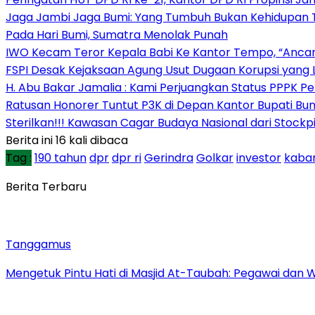
Jaga Jambi Jaga Bumi: Yang Tumbuh Bukan Kehidupan Ta
Pada Hari Bumi, Sumatra Menolak Punah
IWO Kecam Teror Kepala Babi Ke Kantor Tempo, “Anc
FSPI Desak Kejaksaan Agung Usut Dugaan Korupsi yang 
H. Abu Bakar Jamalia : Kami Perjuangkan Status PPPK P
Ratusan Honorer Tuntut P3K di Depan Kantor Bupati Bu
Sterilkan!!! Kawasan Cagar Budaya Nasional dari Stoc
Berita ini 16 kali dibaca
Tag :
190 tahun
dpr
dpr ri
Gerindra
Golkar
investor
kabar
Berita Terbaru
Tanggamus
Mengetuk Pintu Hati di Masjid At-Taubah: Pegawai dan 