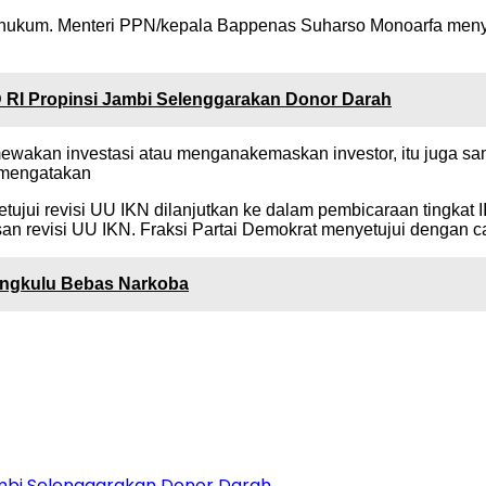
n hukum. Menteri PPN/kepala Bappenas Suharso Monoarfa me
 RI Propinsi Jambi Selenggarakan Donor Darah
akan investasi atau menganakemaskan investor, itu juga sama 
a mengatakan
tujui revisi UU IKN dilanjutkan ke dalam pembicaraan tingkat I
 revisi UU IKN. Fraksi Partai Demokrat menyetujui dengan ca
ngkulu Bebas Narkoba
Jambi Selenggarakan Donor Darah