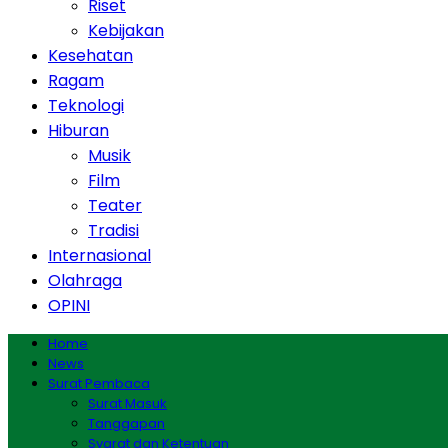
Riset
Kebijakan
Kesehatan
Ragam
Teknologi
Hiburan
Musik
Film
Teater
Tradisi
Internasional
Olahraga
OPINI
Home
News
Surat Pembaca
Surat Masuk
Tanggapan
Syarat dan Ketentuan