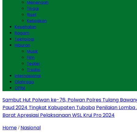
Menengah
Tinggi
Riset
Kebijakan
Kesehatan
Ragam
Teknologi
Hiburan
Musik
Film
Teater
Tradisi
Internasional
Olahraga
OPINI
Sambut Hut Polwan ke-76, Polwan Polres Tulang Bawan
Paud 2024 Tingkat Kabupaten Tubaba
Penilaian Lomba
Barat Apresiasi Pelaksanaan WSL Krui Pro 2024
Home
Nasional
/