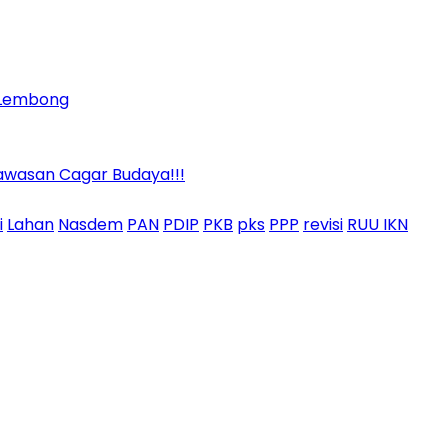
m Lembong
awasan Cagar Budaya!!!
i
Lahan
Nasdem
PAN
PDIP
PKB
pks
PPP
revisi
RUU IKN