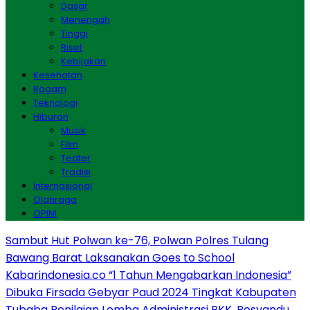
Dasar
Menengah
Tinggi
Riset
Kebijakan
Kesehatan
Ragam
Teknologi
Hiburan
Musik
Film
Teater
Tradisi
Internasional
Olahraga
OPINI
Sambut Hut Polwan ke-76, Polwan Polres Tulang
Bawang Barat Laksanakan Goes to School
Kabarindonesia.co “1 Tahun Mengabarkan Indonesia”
Dibuka Firsada Gebyar Paud 2024 Tingkat Kabupaten
Tubaba
Penilaian Lomba Administrasi PKK, Posyandu