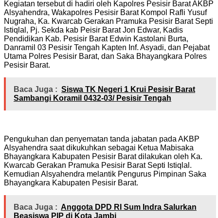
Kegiatan tersebut di hadiri oleh Kapolres Pesisir Barat AKBP
Alsyahendra, Wakapolres Pesisir Barat Kompol Rafli Yusuf
Nugraha, Ka. Kwarcab Gerakan Pramuka Pesisir Barat Septi
Istiqlal, Pj. Sekda kab Peisir Barat Jon Edwar, Kadis
Pendidikan Kab. Pesisir Barat Edwin Kastolani Burta,
Danramil 03 Pesisir Tengah Kapten Inf. Asyadi, dan Pejabat
Utama Polres Pesisir Barat, dan Saka Bhayangkara Polres
Pesisir Barat.
Baca Juga :
Siswa TK Negeri 1 Krui Pesisir Barat
Sambangi Koramil 0432-03/ Pesisir Tengah
Pengukuhan dan penyematan tanda jabatan pada AKBP
Alsyahendra saat dikukuhkan sebagai Ketua Mabisaka
Bhayangkara Kabupaten Pesisir Barat dilakukan oleh Ka.
Kwarcab Gerakan Pramuka Pesisir Barat Septi Istiqlal.
Kemudian Alsyahendra melantik Pengurus Pimpinan Saka
Bhayangkara Kabupaten Pesisir Barat.
Baca Juga :
Anggota DPD RI Sum Indra Salurkan
Beasiswa PIP di Kota Jambi