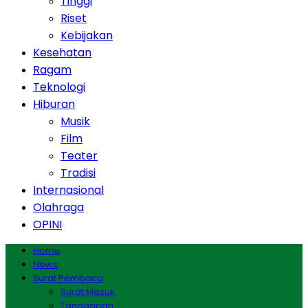
Tinggi
Riset
Kebijakan
Kesehatan
Ragam
Teknologi
Hiburan
Musik
Film
Teater
Tradisi
Internasional
Olahraga
OPINI
Home
News
Surat Pembaca
Surat Masuk
Tanggapan