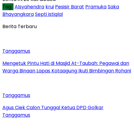
Tag :
Alsyahendra
krui
Pesisir Barat
Pramuka
Saka
Bhayangkara
Septi istiqlal
Berita Terbaru
Tanggamus
Mengetuk Pintu Hati di Masjid At-Taubah: Pegawai dan
Warga Binaan Lapas Kotaagung Ikuti Bimbingan Rohani
Tanggamus
Agus Ciek Calon Tunggal Ketua DPD Golkar
Tanggamus