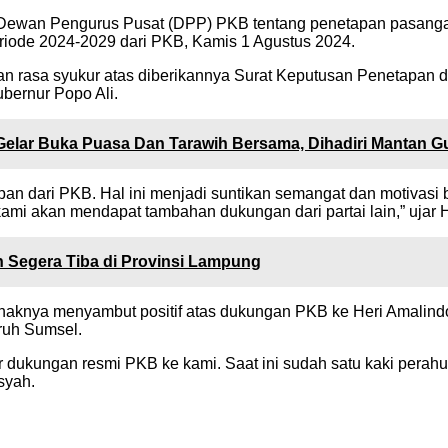
Dewan Pengurus Pusat (DPP) PKB tentang penetapan pasangan
riode 2024-2029 dari PKB, Kamis 1 Agustus 2024.
 rasa syukur atas diberikannya Surat Keputusan Penetapan da
bernur Popo Ali.
 Gelar Buka Puasa Dan Tarawih Bersama, Dihadiri Mantan
an dari PKB. Hal ini menjadi suntikan semangat dan motivasi
kami akan mendapat tambahan dukungan dari partai lain,” ujar 
 Segera Tiba di Provinsi Lampung
knya menyambut positif atas dukungan PKB ke Heri Amalindo 
ruh Sumsel.
ar dukungan resmi PKB ke kami. Saat ini sudah satu kaki per
syah.