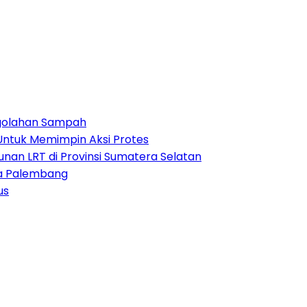
ngolahan Sampah
 Untuk Memimpin Aksi Protes
an LRT di Provinsi Sumatera Selatan
ta Palembang
us