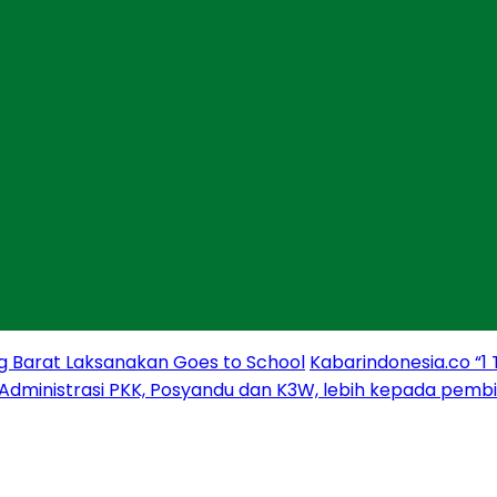
g Barat Laksanakan Goes to School
Kabarindonesia.co “1
 Administrasi PKK, Posyandu dan K3W, lebih kepada pem