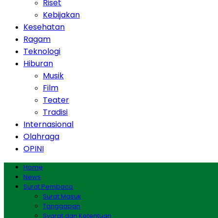
Riset
Kebijakan
Kesehatan
Ragam
Teknologi
Hiburan
Musik
Film
Teater
Tradisi
Internasional
Olahraga
OPINI
Home
News
Surat Pembaca
Surat Masuk
Tanggapan
Syarat dan Ketentuan