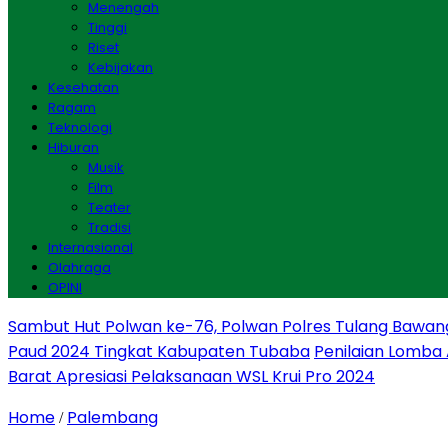
Menengah
Tinggi
Riset
Kebijakan
Kesehatan
Ragam
Teknologi
Hiburan
Musik
Film
Teater
Tradisi
Internasional
Olahraga
OPINI
Sambut Hut Polwan ke-76, Polwan Polres Tulang Bawan
Paud 2024 Tingkat Kabupaten Tubaba
Penilaian Lomba
Barat Apresiasi Pelaksanaan WSL Krui Pro 2024
Home
Palembang
/