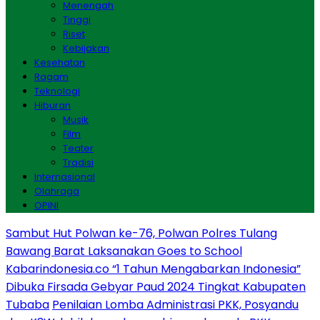
Menengah
Tinggi
Riset
Kebijakan
Kesehatan
Ragam
Teknologi
Hiburan
Musik
Film
Teater
Tradisi
Internasional
Olahraga
OPINI
Sambut Hut Polwan ke-76, Polwan Polres Tulang
Bawang Barat Laksanakan Goes to School
Kabarindonesia.co “1 Tahun Mengabarkan Indonesia”
Dibuka Firsada Gebyar Paud 2024 Tingkat Kabupaten
Tubaba
Penilaian Lomba Administrasi PKK, Posyandu