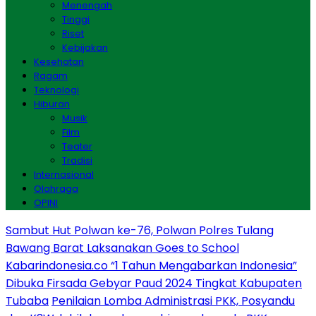
Menengah
Tinggi
Riset
Kebijakan
Kesehatan
Ragam
Teknologi
Hiburan
Musik
Film
Teater
Tradisi
Internasional
Olahraga
OPINI
Sambut Hut Polwan ke-76, Polwan Polres Tulang
Bawang Barat Laksanakan Goes to School
Kabarindonesia.co “1 Tahun Mengabarkan Indonesia”
Dibuka Firsada Gebyar Paud 2024 Tingkat Kabupaten
Tubaba
Penilaian Lomba Administrasi PKK, Posyandu