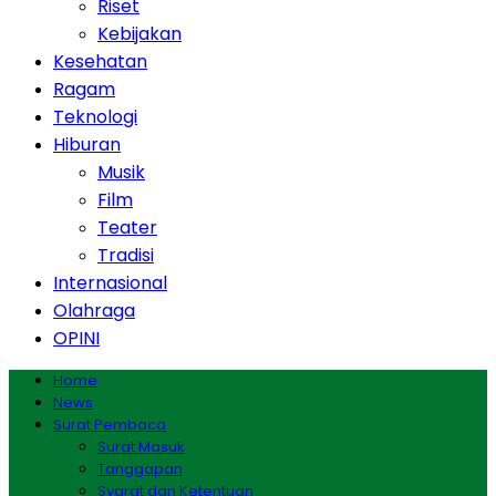
Riset
Kebijakan
Kesehatan
Ragam
Teknologi
Hiburan
Musik
Film
Teater
Tradisi
Internasional
Olahraga
OPINI
Home
News
Surat Pembaca
Surat Masuk
Tanggapan
Syarat dan Ketentuan