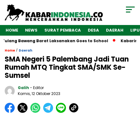
HOME
NEWS
SURAT PEMBACA
DESA
DAERAH
LIP
Tulang Bawang Barat Laksanakan Goes to School
Kabarindon
/
Home
Daerah
SMA Negeri 5 Palembang Jadi Tuan
Rumah MTQ Tingkat SMA/SMK Se-
Sumsel
Galih
- Editor
Kamis, 12 Oktober 2023