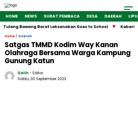
HOME
NEWS
SURAT PEMBACA
DESA
DAERAH
LIP
 Tulang Bawang Barat Laksanakan Goes to School
Kabarindo
/
Home
Daerah
Satgas TMMD Kodim Way Kanan
Olahraga Bersama Warga Kampung
Gunung Katun
Galih
- Editor
Sabtu, 30 September 2023