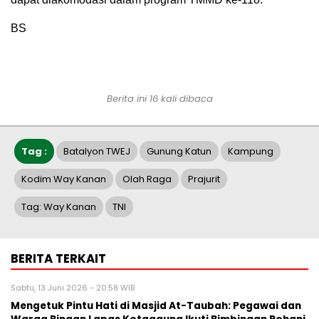
BS
Berita ini 16 kali dibaca
Tag :
Batalyon TWEJ
Gunung Katun
Kampung
Kodim Way Kanan
Olah Raga
Prajurit
Tag: Way Kanan
TNI
BERITA TERKAIT
Sabtu, 13 Juni 2026 - 20:58 WIB
Mengetuk Pintu Hati di Masjid At-Taubah: Pegawai dan