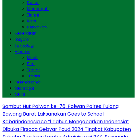
Dasar
Menengah
Tinggi
Riset
Kebijakan
Kesehatan
Ragam
Teknologi
Hiburan
Musik
Film
Teater
Tradisi
Internasional
Olahraga
OPINI
Sambut Hut Polwan ke-76, Polwan Polres Tulang
Bawang Barat Laksanakan Goes to School
Kabarindonesia.co “1 Tahun Mengabarkan Indonesia”
Dibuka Firsada Gebyar Paud 2024 Tingkat Kabupaten
Tubaba
Penilaian Lomba Administrasi PKK, Posyandu