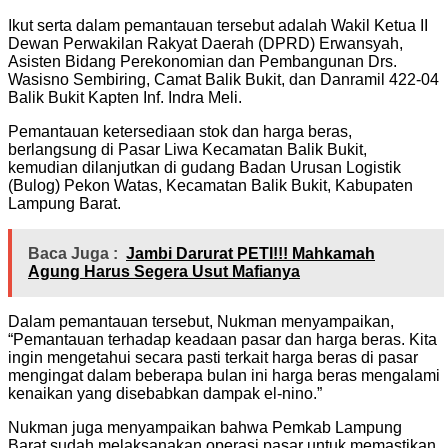
Ikut serta dalam pemantauan tersebut adalah Wakil Ketua II
Dewan Perwakilan Rakyat Daerah (DPRD) Erwansyah,
Asisten Bidang Perekonomian dan Pembangunan Drs.
Wasisno Sembiring, Camat Balik Bukit, dan Danramil 422-04
Balik Bukit Kapten Inf. Indra Meli.
Pemantauan ketersediaan stok dan harga beras,
berlangsung di Pasar Liwa Kecamatan Balik Bukit,
kemudian dilanjutkan di gudang Badan Urusan Logistik
(Bulog) Pekon Watas, Kecamatan Balik Bukit, Kabupaten
Lampung Barat.
Baca Juga :
Jambi Darurat PETI!!! Mahkamah
Agung Harus Segera Usut Mafianya
Dalam pemantauan tersebut, Nukman menyampaikan,
“Pemantauan terhadap keadaan pasar dan harga beras. Kita
ingin mengetahui secara pasti terkait harga beras di pasar
mengingat dalam beberapa bulan ini harga beras mengalami
kenaikan yang disebabkan dampak el-nino.”
Nukman juga menyampaikan bahwa Pemkab Lampung
Barat sudah melaksanakan operasi pasar untuk memastikan