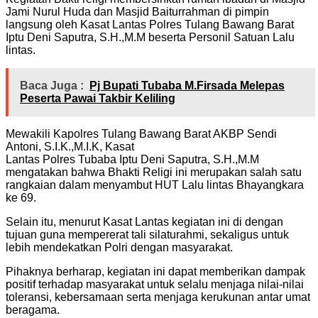
Jami Nurul Huda dan Masjid Baiturrahman di pimpin
langsung oleh Kasat Lantas Polres Tulang Bawang Barat
Iptu Deni Saputra, S.H.,M.M beserta Personil Satuan Lalu
lintas.
Baca Juga :
Pj Bupati Tubaba M.Firsada Melepas
Peserta Pawai Takbir Keliling
Mewakili Kapolres Tulang Bawang Barat AKBP Sendi
Antoni, S.I.K.,M.I.K, Kasat
Lantas Polres Tubaba Iptu Deni Saputra, S.H.,M.M
mengatakan bahwa Bhakti Religi ini merupakan salah satu
rangkaian dalam menyambut HUT Lalu lintas Bhayangkara
ke 69.
Selain itu, menurut Kasat Lantas kegiatan ini di dengan
tujuan guna mempererat tali silaturahmi, sekaligus untuk
lebih mendekatkan Polri dengan masyarakat.
Pihaknya berharap, kegiatan ini dapat memberikan dampak
positif terhadap masyarakat untuk selalu menjaga nilai-nilai
toleransi, kebersamaan serta menjaga kerukunan antar umat
beragama.