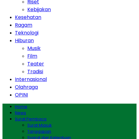
Riset
Kebijakan
Kesehatan
Ragam
Teknologi
Hiburan
Musik
Film
Teater
Tradisi
Internasional
Olahraga
OPINI
Home
News
Surat Pembaca
Surat Masuk
Tanggapan
Syarat dan Ketentuan