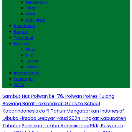
Menengah
Tinggi
Riset
Kebijakan
Kesehatan
Ragam
Teknologi
Hiburan
Musik
Film
Teater
Tradisi
Internasional
Olahraga
OPINI
Sambut Hut Polwan ke-76, Polwan Polres Tulang
Bawang Barat Laksanakan Goes to School
Kabarindonesia.co “1 Tahun Mengabarkan Indonesia”
Dibuka Firsada Gebyar Paud 2024 Tingkat Kabupaten
Tubaba
Penilaian Lomba Administrasi PKK, Posyandu