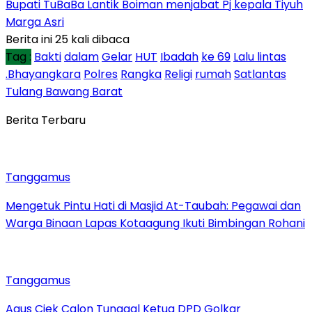
Bupati TuBaBa Lantik Boiman menjabat Pj kepala Tiyuh
Marga Asri
Berita ini 25 kali dibaca
Tag :
Bakti
dalam
Gelar
HUT
Ibadah
ke 69
Lalu lintas
.Bhayangkara
Polres
Rangka
Religi
rumah
Satlantas
Tulang Bawang Barat
Berita Terbaru
Tanggamus
Mengetuk Pintu Hati di Masjid At-Taubah: Pegawai dan
Warga Binaan Lapas Kotaagung Ikuti Bimbingan Rohani
Tanggamus
Agus Ciek Calon Tunggal Ketua DPD Golkar