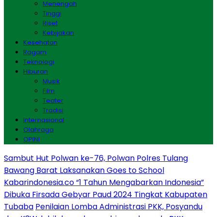
Menengah
Tinggi
Riset
Kebijakan
Kesehatan
Ragam
Teknologi
Hiburan
Musik
Film
Teater
Tradisi
Internasional
Olahraga
OPINI
Sambut Hut Polwan ke-76, Polwan Polres Tulang
Bawang Barat Laksanakan Goes to School
Kabarindonesia.co “1 Tahun Mengabarkan Indonesia”
Dibuka Firsada Gebyar Paud 2024 Tingkat Kabupaten
Tubaba
Penilaian Lomba Administrasi PKK, Posyandu