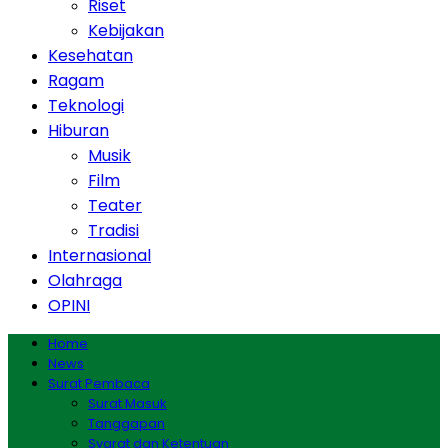
Riset
Kebijakan
Kesehatan
Ragam
Teknologi
Hiburan
Musik
Film
Teater
Tradisi
Internasional
Olahraga
OPINI
Home
News
Surat Pembaca
Surat Masuk
Tanggapan
Syarat dan Ketentuan