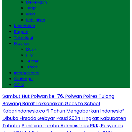
Menengah
Tinggi
Riset
Kebijakan
Kesehatan
Ragam
Teknologi
Hiburan
Musik
Film
Teater
Tradisi
Internasional
Olahraga
OPINI
Sambut Hut Polwan ke-76, Polwan Polres Tulang
Bawang Barat Laksanakan Goes to School
Kabarindonesia.co “1 Tahun Mengabarkan Indonesia”
Dibuka Firsada Gebyar Paud 2024 Tingkat Kabupaten
Tubaba
Penilaian Lomba Administrasi PKK, Posyandu