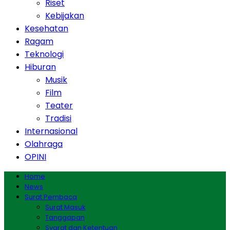
Riset
Kebijakan
Kesehatan
Ragam
Teknologi
Hiburan
Musik
Film
Teater
Tradisi
Internasional
Olahraga
OPINI
Home
News
Surat Pembaca
Surat Masuk
Tanggapan
Syarat dan Ketentuan