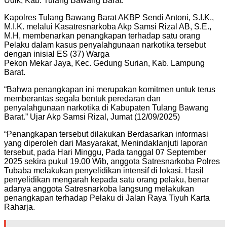
Udik, Kab. Tulang Bawang Barat.
Kapolres Tulang Bawang Barat AKBP Sendi Antoni, S.I.K.,
M.I.K. melalui Kasatresnarkoba Akp Samsi Rizal AB, S.E.,
M.H, membenarkan penangkapan terhadap satu orang
Pelaku dalam kasus penyalahgunaan narkotika tersebut
dengan inisial ES (37) Warga
Pekon Mekar Jaya, Kec. Gedung Surian, Kab. Lampung
Barat.
“Bahwa penangkapan ini merupakan komitmen untuk terus
memberantas segala bentuk peredaran dan
penyalahgunaan narkotika di Kabupaten Tulang Bawang
Barat.” Ujar Akp Samsi Rizal, Jumat (12/09/2025)
“Penangkapan tersebut dilakukan Berdasarkan informasi
yang diperoleh dari Masyarakat, Menindaklanjuti laporan
tersebut, pada Hari Minggu, Pada tanggal 07 September
2025 sekira pukul 19.00 Wib, anggota Satresnarkoba Polres
Tubaba melakukan penyelidikan intensif di lokasi. Hasil
penyelidikan mengarah kepada satu orang pelaku, benar
adanya anggota Satresnarkoba langsung melakukan
penangkapan terhadap Pelaku di Jalan Raya Tiyuh Karta
Raharja.