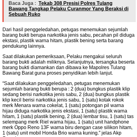
Baca Juga :
Tekab 308 Presisi Polres Tulang
Bawang Tangkap Pelaku Curanmor Yang Beraksi di
Sebuah Ruko
Dari hasil penggeledahan, petugas menemukan sejumlah
barang bukti berupa narkotika jenis sabu, pecahan pil diduga
ekstasi, plastik warna hitam, plastik bening serta barang
pendukung lainnya.
Saat dilakukan pemeriksaan, Pelaku mengakui seluruh
barang bukti adalah miliknya. Selanjutnya, tersangka beserta
barang bukti diamankan dan dibawa ke Mapolres Tulang
Bawang Barat guna proses penyidikan lebih lanjut.
“Saat dilakukan penggeledahan, petugas menemukan
sejumlah barang bukti berupa : 2 (dua) bungkus plastik klip
sedang berisi narkotika jenis sabu, 2 (dua) bungkus plastik
klip kecil berisi narkotika jenis sabu, 1 (satu) kotak rokok
merk Menara warna cokelat, 1 (satu) potongan pil warna
hijau diduga narkotika jenis ekstasi, 1 (satu) plastik warna
hitam, 1 (satu) plastik bening, 2 (dua) lembar tisu, 1 (satu) tas
selempang merk Riel warna hijau, 1 (satu) unit handphone
merk Oppo Reno 13F warna biru dengan case silikon hitam,
1 (satu) unit mobil Honda Brio warna kuning.” jelas Akp