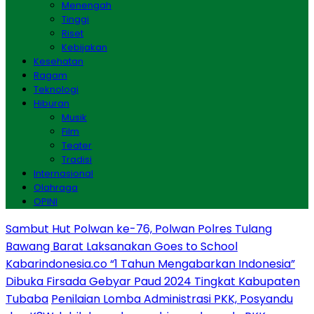
Menengah
Tinggi
Riset
Kebijakan
Kesehatan
Ragam
Teknologi
Hiburan
Musik
Film
Teater
Tradisi
Internasional
Olahraga
OPINI
Sambut Hut Polwan ke-76, Polwan Polres Tulang
Bawang Barat Laksanakan Goes to School
Kabarindonesia.co “1 Tahun Mengabarkan Indonesia”
Dibuka Firsada Gebyar Paud 2024 Tingkat Kabupaten
Tubaba
Penilaian Lomba Administrasi PKK, Posyandu