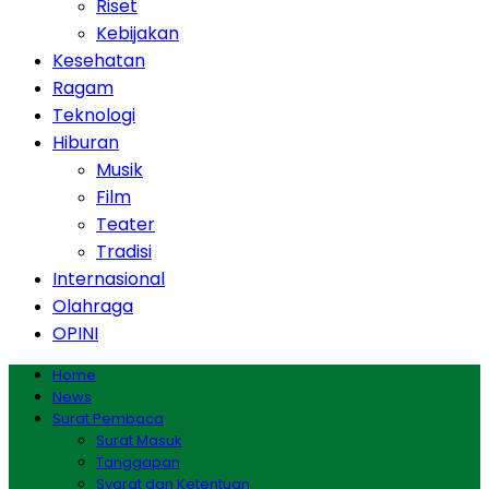
Riset
Kebijakan
Kesehatan
Ragam
Teknologi
Hiburan
Musik
Film
Teater
Tradisi
Internasional
Olahraga
OPINI
Home
News
Surat Pembaca
Surat Masuk
Tanggapan
Syarat dan Ketentuan