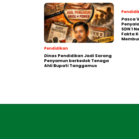
Pendidi
Pasca V
Penyal
SDN 1 N
Fakta K
Membu
Pendidikan
Dinas Pendidikan Jadi Sarang
Penyamun berkedok Tenaga
Ahli Bupati Tanggamus