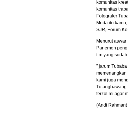
komunitas kreat
komunitas trab
Fotografer Tu
Muda itu kamu,
SJR, Forum Kom
Menurut aswar 
Parlemen pengu
tim yang suda
” jarum Tubaba
memenangkan 
kami juga meng
Tulangbawang B
terzolimi agar
(Andi Rahman)