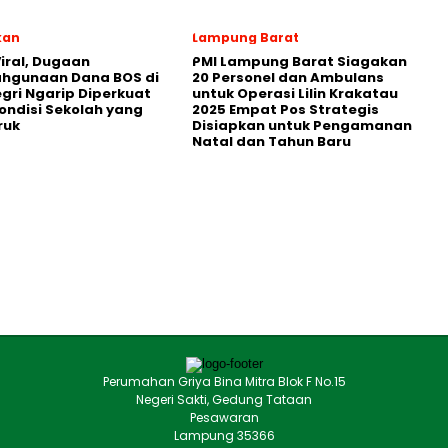
kan
Lampung Barat
iral, Dugaan
PMI Lampung Barat Siagakan
ahgunaan Dana BOS di
20 Personel dan Ambulans
egri Ngarip Diperkuat
untuk Operasi Lilin Krakatau
ondisi Sekolah yang
2025 Empat Pos Strategis
ruk
Disiapkan untuk Pengamanan
Natal dan Tahun Baru
Perumahan Griya Bina Mitra Blok F No.15
Negeri Sakti, Gedung Tataan
Pesawaran
Lampung 35366