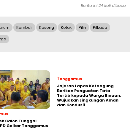
Berita ini 24 kali dibaca
arum
Kembali
Kosong
Kotak
Pilih
Pilkada
rga
Tanggamus
Jajaran Lapas Kotaagung
Berikan Penguatan Tata
Tertib kepada Warga Binaan:
Wujudkan Lingkungan Aman
dan Kondusif
mus
ek Calon Tunggal
DPD Golkar Tanggamus