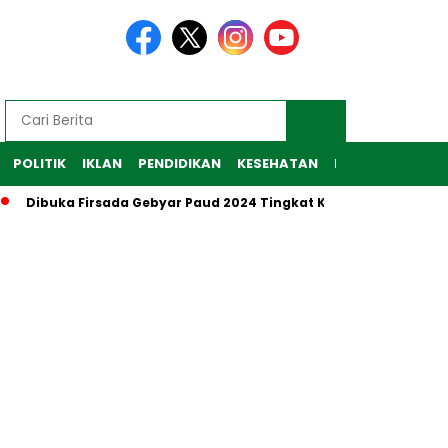
POLITIK
IKLAN
PENDIDIKAN
KESEHATAN
RAGAM
TEKNO
ibuka Firsada Gebyar Paud 2024 Tingkat Kabupaten Tubaba