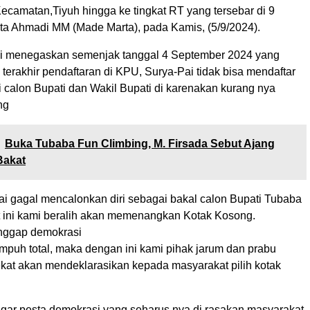
ecamatan,Tiyuh hingga ke tingkat RT yang tersebar di 9
ta Ahmadi MM (Made Marta), pada Kamis, (5/9/2024).
i menegaskan semenjak tanggal 4 September 2024 yang
terakhir pendaftaran di KPU, Surya-Pai tidak bisa mendaftar
i calon Bupati dan Wakil Bupati di karenakan kurang nya
ng
Buka Tubaba Fun Climbing, M. Firsada Sebut Ajang
Bakat
ai gagal mencalonkan diri sebagai bakal calon Bupati Tubaba
 ini kami beralih akan memenangkan Kotak Kosong.
nggap demokrasi
umpuh total, maka dengan ini kami pihak jarum dan prabu
kat akan mendeklarasikan kepada masyarakat pilih kotak
 agar pesta demokrasi yang seharus nya di rasakan masyarakat