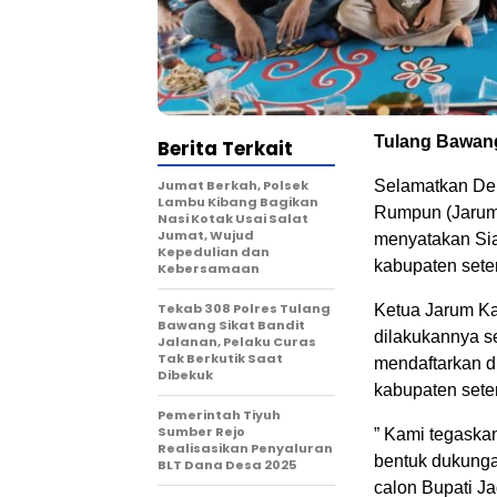
Tulang Bawang
Berita Terkait
Jumat Berkah, Polsek
Selamatkan De
Lambu Kibang Bagikan
Rumpun (Jarum
Nasi Kotak Usai Salat
Jumat, Wujud
menyatakan Sia
Kepedulian dan
kabupaten set
Kebersamaan
Tekab 308 Polres Tulang
Ketua Jarum Ka
Bawang Sikat Bandit
dilakukannya s
Jalanan, Pelaku Curas
Tak Berkutik Saat
mendaftarkan di
Dibekuk
kabupaten set
Pemerintah Tiyuh
Sumber Rejo
” Kami tegaska
Realisasikan Penyaluran
bentuk dukunga
BLT Dana Desa 2025
calon Bupati Ja