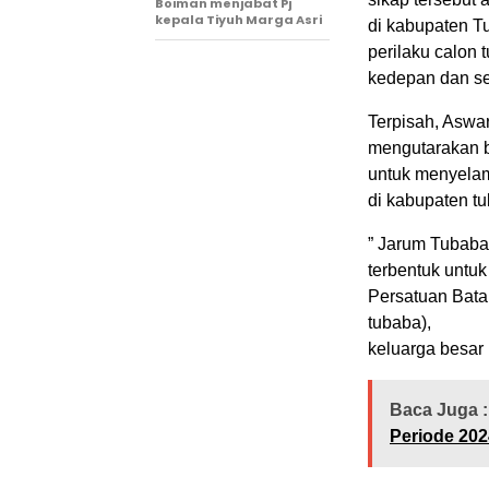
Boiman menjabat Pj
kepala Tiyuh Marga Asri
di kabupaten Tu
perilaku calon 
kedepan dan se
Terpisah, Aswa
mengutarakan b
untuk menyelam
di kabupaten t
” Jarum Tubaba
terbentuk untu
Persatuan Bata
tubaba),
keluarga besar
Baca Juga :
Periode 202