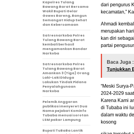
Kapolres Tulang
dari pengurus K
Bawang Barat Bersama
Wakil Bupati Gelar
kecamatan,” Ka
Gowes Bareng, Bangun
Semangat Hidup Sehat
Ahmadi kembal
dan Kebersamaan
merupakan hari 
Satresnarkoba Polres
kan diri sebaga
Tulang Bawang Barat
kembali berhasil
partai pengusu
mengamankan Bandar
Narkoba
Baca Juga :
Satresnarkoba Polres
Tulang Bawang Barat
Tunjukkan 
Amankan 3 (Tiga) Orang
Laki-Laki Diduga
Lakukan Tindak Pidana
“Meski Surya-P
Penyalahgunaan
Narkoba
2024-2029 saat
Karena Kami a
Pelemik Anggaran
publikasi menyeret Dua
di Tubaba ini l
Nama pejabat Kominfo
dalam waktu de
Tubaba menuai sorotan
LSM pakar Lampung
kosong
Bupati TuBaBa Lantik
sikap tersebut