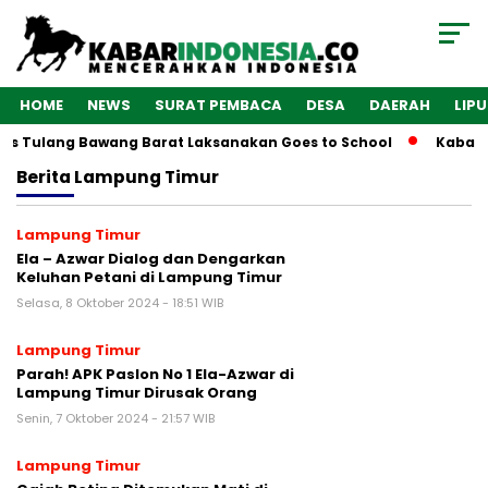
HOME
NEWS
SURAT PEMBACA
DESA
DAERAH
LIP
es Tulang Bawang Barat Laksanakan Goes to School
Kabarin
Berita
Lampung Timur
Lampung Timur
Ela – Azwar Dialog dan Dengarkan
Keluhan Petani di Lampung Timur
Selasa, 8 Oktober 2024 - 18:51 WIB
Lampung Timur
Parah! APK Paslon No 1 Ela-Azwar di
Lampung Timur Dirusak Orang
Senin, 7 Oktober 2024 - 21:57 WIB
Lampung Timur