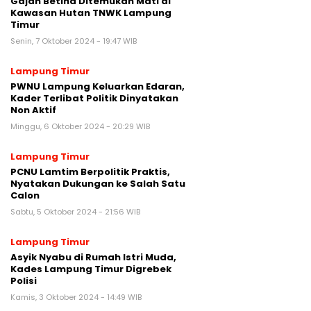
Gajah Betina Ditemukan Mati di
Kawasan Hutan TNWK Lampung
Timur
Senin, 7 Oktober 2024 - 19:47 WIB
Lampung Timur
PWNU Lampung Keluarkan Edaran,
Kader Terlibat Politik Dinyatakan
Non Aktif
Minggu, 6 Oktober 2024 - 20:29 WIB
Lampung Timur
PCNU Lamtim Berpolitik Praktis,
Nyatakan Dukungan ke Salah Satu
Calon
Sabtu, 5 Oktober 2024 - 21:56 WIB
Lampung Timur
Asyik Nyabu di Rumah Istri Muda,
Kades Lampung Timur Digrebek
Polisi
Kamis, 3 Oktober 2024 - 14:49 WIB