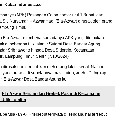
, Kabarindonesia.co
mpanye (APK) Pasangan Calon nomor urut 1 Bupati dan
a Siti Nuryamah – Azwar Hadi (Ela-Azwar) dirusak oleh orang
Lampung Timur.
n Ela-Azwar membenarkan adanya APK yang ditemukan
k di beberapa titik jalan Ir Sutami Desa Bandar Agung,
dar Sribhawono hingga Desa Sidorejo, Kecamatan
, Lampung Timur, Senin (7/10/2024).
 dirusak dan dirobohkan oleh orang tak di kenal. Namun,
n yang berada di sebelahnya masih utuh, aneh..!!” Ungkap
an Ela-Azwar Desa Bandar Agung itu.
Ela-Azwar Senam dan Grebek Pasar di Kecamatan
Udik Lamtim
a perusakan APK tersebut ternyata di sengaja, hal tersebut