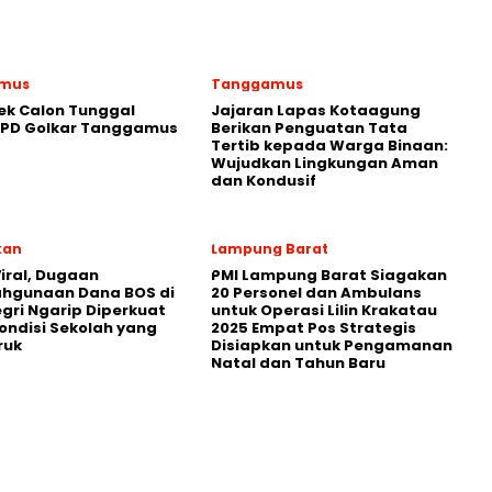
mus
Tanggamus
ek Calon Tunggal
Jajaran Lapas Kotaagung
DPD Golkar Tanggamus
Berikan Penguatan Tata
Tertib kepada Warga Binaan:
Wujudkan Lingkungan Aman
dan Kondusif
kan
Lampung Barat
iral, Dugaan
PMI Lampung Barat Siagakan
ahgunaan Dana BOS di
20 Personel dan Ambulans
egri Ngarip Diperkuat
untuk Operasi Lilin Krakatau
ondisi Sekolah yang
2025 Empat Pos Strategis
ruk
Disiapkan untuk Pengamanan
Natal dan Tahun Baru