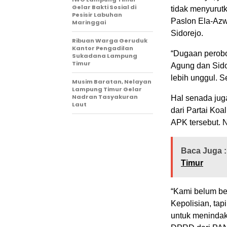
Gelar Bakti Sosial di
tidak menyurut
Pesisir Labuhan
Paslon Ela-Azw
Maringgai
Sidorejo.
Ribuan Warga Geruduk
Kantor Pengadilan
“Dugaan perobo
Sukadana Lampung
Timur
Agung dan Sido
lebih unggul. S
Musim Baratan, Nelayan
Lampung Timur Gelar
Nadran Tasyakuran
Hal senada jug
Laut
dari Partai Koa
APK tersebut. N
Baca Juga :
Timur
“Kami belum be
Kepolisian, ta
untuk menindakl