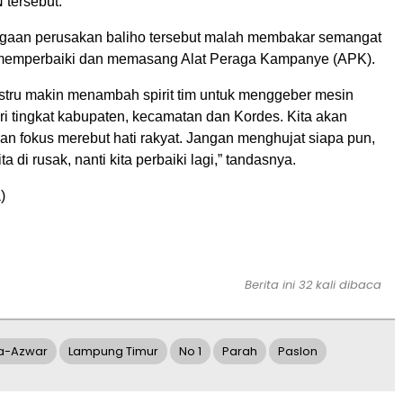
tersebut.
gaan perusakan baliho tersebut malah membakar semangat
 memperbaiki dan memasang Alat Peraga Kampanye (APK).
justru makin menambah spirit tim untuk menggeber mesin
ari tingkat kabupaten, kecamatan dan Kordes. Kita akan
an fokus merebut hati rakyat. Jangan menghujat siapa pun,
ita di rusak, nanti kita perbaiki lagi,” tandasnya.
)
Berita ini 32 kali dibaca
la-Azwar
Lampung Timur
No 1
Parah
Paslon