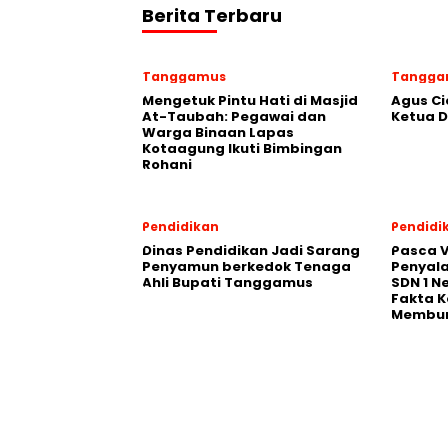
Berita Terbaru
Tanggamus
Tangga
Mengetuk Pintu Hati di Masjid
Agus Ci
At-Taubah: Pegawai dan
Ketua 
Warga Binaan Lapas
Kotaagung Ikuti Bimbingan
Rohani
Pendidikan
Pendidi
Dinas Pendidikan Jadi Sarang
Pasca V
Penyamun berkedok Tenaga
Penyal
Ahli Bupati Tanggamus
SDN 1 N
Fakta K
Membu