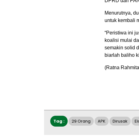
DPRD dari PAN 
Menurutnya, du
untuk kembali
“Peristiwa ini 
koalisi mulai d
semakin solid d
biarlah baliho k
(Ratna Rahmita
Tag :
29 Orang
APK
Dirusak
E