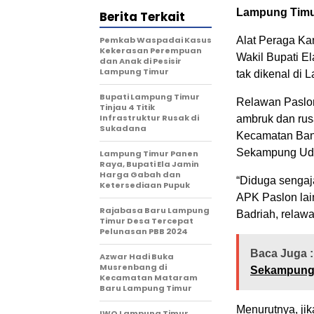
Lampung Timur
Berita Terkait
Pemkab Waspadai Kasus
Alat Peraga Ka
Kekerasan Perempuan
Wakil Bupati El
dan Anak di Pesisir
Lampung Timur
tak dikenal di 
Bupati Lampung Timur
Relawan Paslo
Tinjau 4 Titik
Infrastruktur Rusak di
ambruk dan rusa
Sukadana
Kecamatan Ban
Sekampung Udik
Lampung Timur Panen
Raya, Bupati Ela Jamin
Harga Gabah dan
“Diduga sengaja
Ketersediaan Pupuk
APK Paslon lai
Rajabasa Baru Lampung
Badriah, relaw
Timur Desa Tercepat
Pelunasan PBB 2024
Baca Juga :
Azwar Hadi Buka
Musrenbang di
Sekampung 
Kecamatan Mataram
Baru Lampung Timur
Menurutnya, jik
IWO Lampung Timur