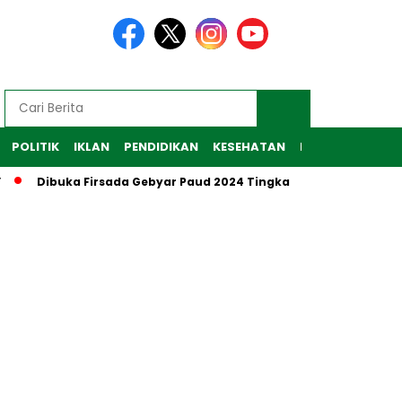
POLITIK
IKLAN
PENDIDIKAN
KESEHATAN
RAGAM
TEKNO
Dibuka Firsada Gebyar Paud 2024 Tingkat Kabupaten Tubaba