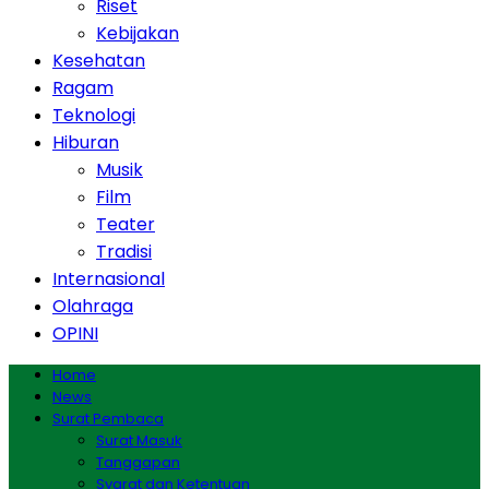
Riset
Kebijakan
Kesehatan
Ragam
Teknologi
Hiburan
Musik
Film
Teater
Tradisi
Internasional
Olahraga
OPINI
Home
News
Surat Pembaca
Surat Masuk
Tanggapan
Syarat dan Ketentuan