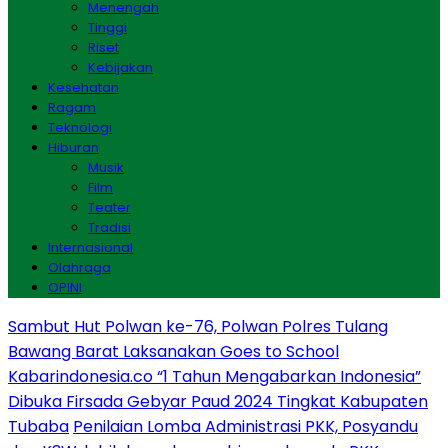
Menengah
Tinggi
Riset
Kebijakan
Kesehatan
Ragam
Teknologi
Hiburan
Musik
Film
Teater
Tradisi
Internasional
Olahraga
OPINI
Sambut Hut Polwan ke-76, Polwan Polres Tulang
Bawang Barat Laksanakan Goes to School
Kabarindonesia.co “1 Tahun Mengabarkan Indonesia”
Dibuka Firsada Gebyar Paud 2024 Tingkat Kabupaten
Tubaba
Penilaian Lomba Administrasi PKK, Posyandu