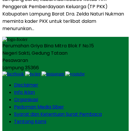
Penggerak Pemberdayaan Keluarga (TP PKK)
Kabupaten Lampung Barat Dra. Zelda Naturi Nukman
meminta kader PKK untuk terlibat dalam
menurunkan…
Perumahan Griya Bina Mitra Blok F No.15
Negeri Sakti, Gedung Tataan
Pesawaran
Lampung 35366
Disclaimer
Info Iklan
Organisasi
Pedoman Media Siber
Syarat dan Ketentuan Surat Pembaca
Tentang Kami