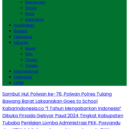
Menengah
Tinggi
Riset
Kebijakan
Kesehatan
Ragam
Teknologi
Hiburan
Musik
Film
Teater
Tradisi
Internasional
Olahraga
OPINI
Sambut Hut Polwan ke-76, Polwan Polres Tulang
Bawang Barat Laksanakan Goes to School
Kabarindonesia.co “1 Tahun Mengabarkan Indonesia”
Dibuka Firsada Gebyar Paud 2024 Tingkat Kabupaten
Tubaba
Penilaian Lomba Administrasi PKK, Posyandu