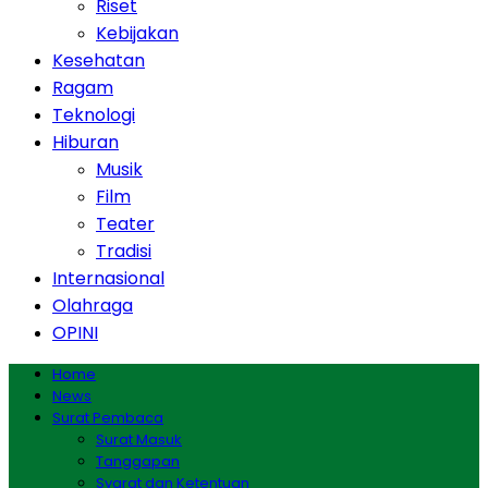
Riset
Kebijakan
Kesehatan
Ragam
Teknologi
Hiburan
Musik
Film
Teater
Tradisi
Internasional
Olahraga
OPINI
Home
News
Surat Pembaca
Surat Masuk
Tanggapan
Syarat dan Ketentuan