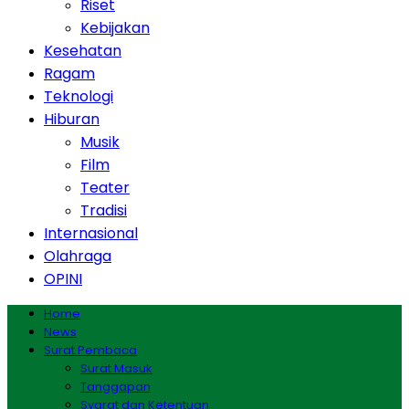
Riset
Kebijakan
Kesehatan
Ragam
Teknologi
Hiburan
Musik
Film
Teater
Tradisi
Internasional
Olahraga
OPINI
Home
News
Surat Pembaca
Surat Masuk
Tanggapan
Syarat dan Ketentuan