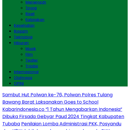
Menengah
Tinggi
Riset
Kebijakan
Kesehatan
Ragam
Teknologi
Hiburan
Musik
Film
Teater
Tradisi
Internasional
Olahraga
OPINI
Sambut Hut Polwan ke-76, Polwan Polres Tulang
Bawang Barat Laksanakan Goes to School
Kabarindonesia.co “1 Tahun Mengabarkan Indonesia”
Dibuka Firsada Gebyar Paud 2024 Tingkat Kabupaten
Tubaba
Penilaian Lomba Administrasi PKK, Posyandu