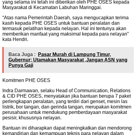
yang selama ini telah ini diberikan oleh PHE OSES kepada
Masyarakat di Kecamatan Labuhan Maringgai.
“Atas nama Pemerintah Daerah, saya mengucapkan terima
kasih kepada PHE OSES untuk bantuan peralatan dan
termasuk pelatihan kepada nelayan. Hal ini tentunya akan
memberikan manfaat yang maksimal kepada para nelayan”
kata Hendri.
Baca Juga :
Pasar Murah di Lampung Timur,
Gubernur; Utamakan Masyarakat ,Jangan ASN yang
Punya Gaji
Komitmen PHE OSES
Indra Darmawan, selaku Head of Communication, Relations
& CID PHE OSES, menyatakan jika bantuan berupa 7 paket
perlengkapan peralatan, yang terdiri dari genset, mesin las
listrik, bor tangan, dan gerinda tangan, merupakan komitmen
perusahaan untuk mendukung pemberdayaan masyarakat
pesisir, khususnya nelayan.
Bantuan ini diharapkan dapat meningkatkan dan mendorong
kemandirian dan kemampuan teknis para nelayan dalam