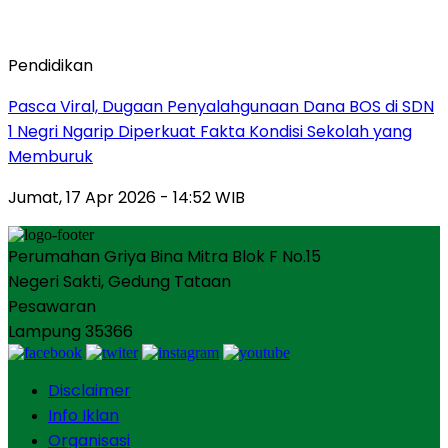
Pendidikan
Pasca Viral, Dugaan Penyalahgunaan Dana BOS di SDN
1 Negri Ngarip Diperkuat Fakta Kondisi Sekolah yang
Memburuk
Jumat, 17 Apr 2026 - 14:52 WIB
Perumahan Griya Bina Mitra Blok F No.15
Negeri Sakti, Gedung Tataan
Pesawaran
Lampung 35366
Disclaimer
Info Iklan
Organisasi