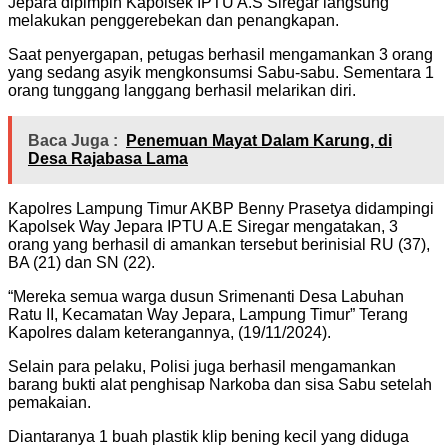
Jepara dipimpin Kapolsek IPTU A.S Siregar langsung
melakukan penggerebekan dan penangkapan.
Saat penyergapan, petugas berhasil mengamankan 3 orang
yang sedang asyik mengkonsumsi Sabu-sabu. Sementara 1
orang tunggang langgang berhasil melarikan diri.
Baca Juga :
Penemuan Mayat Dalam Karung, di
Desa Rajabasa Lama
Kapolres Lampung Timur AKBP Benny Prasetya didampingi
Kapolsek Way Jepara IPTU A.E Siregar mengatakan, 3
orang yang berhasil di amankan tersebut berinisial RU (37),
BA (21) dan SN (22).
“Mereka semua warga dusun Srimenanti Desa Labuhan
Ratu II, Kecamatan Way Jepara, Lampung Timur” Terang
Kapolres dalam keterangannya, (19/11/2024).
Selain para pelaku, Polisi juga berhasil mengamankan
barang bukti alat penghisap Narkoba dan sisa Sabu setelah
pemakaian.
Diantaranya 1 buah plastik klip bening kecil yang diduga