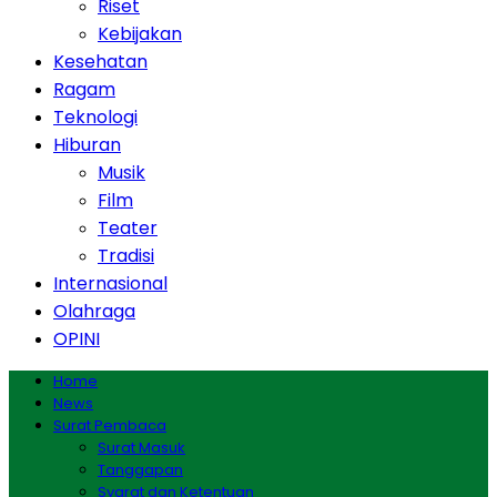
Riset
Kebijakan
Kesehatan
Ragam
Teknologi
Hiburan
Musik
Film
Teater
Tradisi
Internasional
Olahraga
OPINI
Home
News
Surat Pembaca
Surat Masuk
Tanggapan
Syarat dan Ketentuan