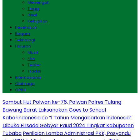
Menengah
Tinggi
Riset
Kebijakan
Kesehatan
Ragam
Teknologi
Hiburan
Musik
Film
Teater
Tradisi
Internasional
Olahraga
OPINI
Sambut Hut Polwan ke-76, Polwan Polres Tulang
Bawang Barat Laksanakan Goes to School
Kabarindonesia.co “1 Tahun Mengabarkan Indonesia”
Dibuka Firsada Gebyar Paud 2024 Tingkat Kabupaten
Tubaba
Penilaian Lomba Administrasi PKK, Posyandu