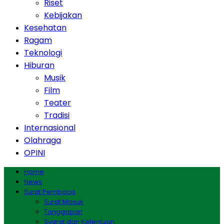
Riset
Kebijakan
Kesehatan
Ragam
Teknologi
Hiburan
Musik
Film
Teater
Tradisi
Internasional
Olahraga
OPINI
Home
News
Surat Pembaca
Surat Masuk
Tanggapan
Syarat dan Ketentuan