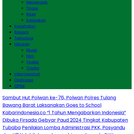
Menengah
Tinggi
Riset
Kebijakan
Kesehatan
Ragam
Teknologi
Hiburan
Musik
Film
Teater
Tradisi
Internasional
Olahraga
OPINI
Sambut Hut Polwan ke-76, Polwan Polres Tulang
Bawang Barat Laksanakan Goes to School
Kabarindonesia.co “1 Tahun Mengabarkan Indonesia”
Dibuka Firsada Gebyar Paud 2024 Tingkat Kabupaten
Tubaba
Penilaian Lomba Administrasi PKK, Posyandu