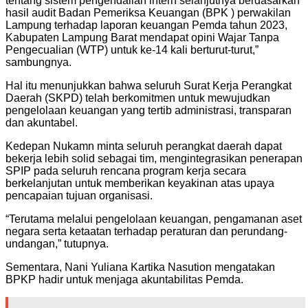
tentang sistem pengendalian intern selanjutnya berdasarkan
hasil audit Badan Pemeriksa Keuangan (BPK ) perwakilan
Lampung terhadap laporan keuangan Pemda tahun 2023,
Kabupaten Lampung Barat mendapat opini Wajar Tanpa
Pengecualian (WTP) untuk ke-14 kali berturut-turut,”
sambungnya.
Hal itu menunjukkan bahwa seluruh Surat Kerja Perangkat
Daerah (SKPD) telah berkomitmen untuk mewujudkan
pengelolaan keuangan yang tertib administrasi, transparan
dan akuntabel.
Kedepan Nukamn minta seluruh perangkat daerah dapat
bekerja lebih solid sebagai tim, mengintegrasikan penerapan
SPIP pada seluruh rencana program kerja secara
berkelanjutan untuk memberikan keyakinan atas upaya
pencapaian tujuan organisasi.
“Terutama melalui pengelolaan keuangan, pengamanan aset
negara serta ketaatan terhadap peraturan dan perundang-
undangan,” tutupnya.
Sementara, Nani Yuliana Kartika Nasution mengatakan
BPKP hadir untuk menjaga akuntabilitas Pemda.