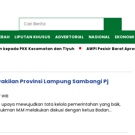
ERAH
LIPUTAN KHUSUS
ADVERTORIAL
NASIONAL
EKONOMI
n kepada PKK Kecamatan dan Tiyuh
AWPI Pesisir Barat Apres
wakilan Provinsi Lampung Sambangi Pj
7 WIB
 upaya mewujudkan tata kelola pemerintahan yang baik,
. Nukman M.M melakukan diskusi dengan ketua Badan…