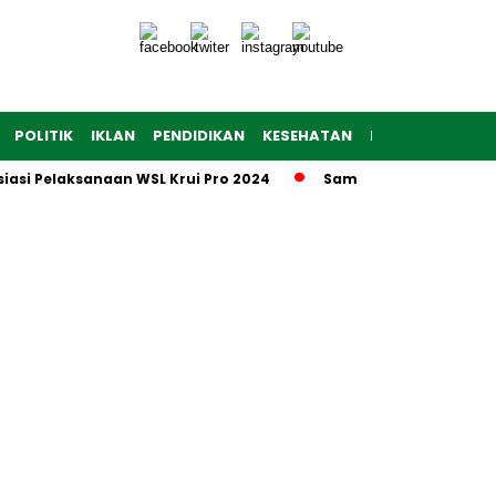
POLITIK
IKLAN
PENDIDIKAN
KESEHATAN
RAGAM
TEKNO
iasi Pelaksanaan WSL Krui Pro 2024
Sambut Hut Polwan ke-7