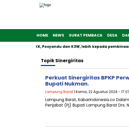
HOME
NEWS
SURAT PEMBACA
DESA
DA
ba Administrasi PKK, Posyandu dan K3W, lebih kepada pembinaa
Topik
Sinergiritas
Perkuat Sinergiritas BPKP Per
Bupati Nukman.
Lampung Barat
| Kamis, 22 Agustus 2024 - 17:0
Lampung Barat, Kabarindonesia.co Dalam
Penjabat (Pj) Bupati Lampung Barat Drs