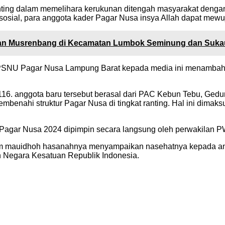
ing dalam memelihara kerukunan ditengah masyarakat dengan m
 sosial, para anggota kader Pagar Nusa insya Allah dapat mewuj
kan Musrenbang di Kecamatan Lumbok Seminung dan Suka
 PSNU Pagar Nusa Lampung Barat kepada media ini menambahka
 , 116. anggota baru tersebut berasal dari PAC Kebun Tebu, Ged
membenahi struktur Pagar Nusa di tingkat ranting. Hal ini dim
Pagar Nusa 2024 dipimpin secara langsung oleh perwakilan 
alam mauidhoh hasanahnya menyampaikan nasehatnya kepada a
Negara Kesatuan Republik Indonesia.