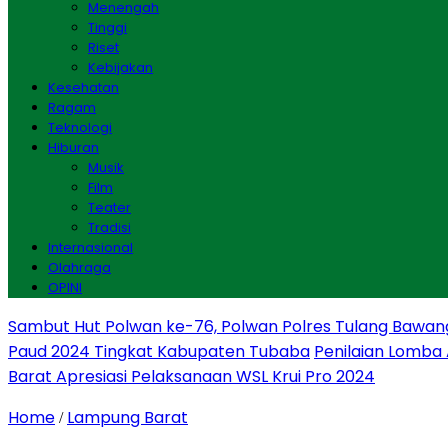
Menengah
Tinggi
Riset
Kebijakan
Kesehatan
Ragam
Teknologi
Hiburan
Musik
Film
Teater
Tradisi
Internasional
Olahraga
OPINI
Sambut Hut Polwan ke-76, Polwan Polres Tulang Bawan
Paud 2024 Tingkat Kabupaten Tubaba
Penilaian Lomba
Barat Apresiasi Pelaksanaan WSL Krui Pro 2024
Home
Lampung Barat
/