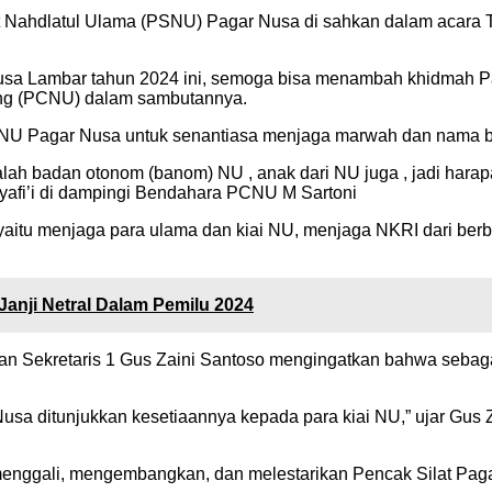
t Nahdlatul Ulama (PSNU) Pagar Nusa di sahkan dalam acara
sa Lambar tahun 2024 ini, semoga bisa menambah khidmah Pa
bang (PCNU) dalam sambutannya.
SNU Pagar Nusa untuk senantiasa menjaga marwah dan nama ba
dalah badan otonom (banom) NU , anak dari NU juga , jadi h
Syafi’i di dampingi Bendahara PCNU M Sartoni
 yaitu menjaga para ulama dan kiai NU, menjaga NKRI dari ber
Janji Netral Dalam Pemilu 2024
n Sekretaris 1 Gus Zaini Santoso mengingatkan bahwa sebaga
Nusa ditunjukkan kesetiaannya kepada para kiai NU,” ujar Gu
menggali, mengembangkan, dan melestarikan Pencak Silat Pag