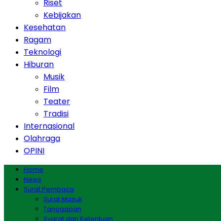
Riset
Kebijakan
Kesehatan
Ragam
Teknologi
Hiburan
Musik
Film
Teater
Tradisi
Internasional
Olahraga
OPINI
Home
News
Surat Pembaca
Surat Masuk
Tanggapan
Syarat dan Ketentuan