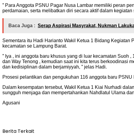
” Para Anggota PSNU Pagar Nusa Lambar memiliki peran pent
perdamaian, serta melibatkan diri secara aktif dalam kegiatan
Baca Juga :
Serap Aspirasi Masyrakat, Nukman Laku
Sementara itu Hadi Harianto Wakil Ketua 1 Bidang Kegiatan
kecamatan se Lampung Barat.
” Iya , ini anggota baru khusus yang di luar kecamatan Suoh
dan Way Tenong , kemudian saat ini kita terus berkoodinasi 
dan kedisiplinan dalam berjamiyyah, ” jelas Hadi.
Prosesi pelantikan dan pengukuhan 116 anggota baru PSNU 
Dalam kesempatan tersebut, Wakil Ketua 1 Kiai Nurhadi d
sungguh menjaga dan mempertahankan Nahdlatul Ulama dan 
Agusani
Berita Terkait