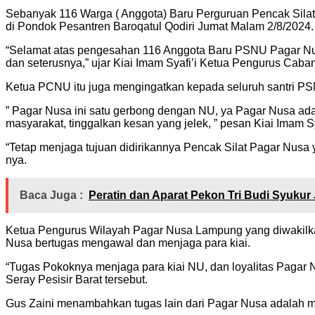
Sebanyak 116 Warga ( Anggota) Baru Perguruan Pencak Sila
di Pondok Pesantren Baroqatul Qodiri Jumat Malam 2/8/2024.
“Selamat atas pengesahan 116 Anggota Baru PSNU Pagar Nu
dan seterusnya,” ujar Kiai Imam Syafi’i Ketua Pengurus Ca
Ketua PCNU itu juga mengingatkan kepada seluruh santri P
” Pagar Nusa ini satu gerbong dengan NU, ya Pagar Nusa a
masyarakat, tinggalkan kesan yang jelek, ” pesan Kiai Imam 
“Tetap menjaga tujuan didirikannya Pencak Silat Pagar Nusa
nya.
Baca Juga :
Peratin dan Aparat Pekon Tri Budi Syukur 
Ketua Pengurus Wilayah Pagar Nusa Lampung yang diwakilka
Nusa bertugas mengawal dan menjaga para kiai.
“Tugas Pokoknya menjaga para kiai NU, dan loyalitas Pagar 
Seray Pesisir Barat tersebut.
Gus Zaini menambahkan tugas lain dari Pagar Nusa adalah 