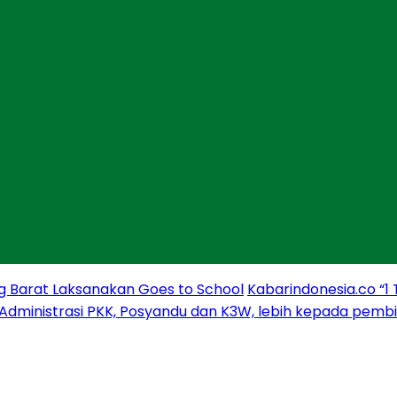
g Barat Laksanakan Goes to School
Kabarindonesia.co “1
 Administrasi PKK, Posyandu dan K3W, lebih kepada pem