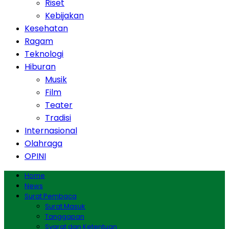
Riset
Kebijakan
Kesehatan
Ragam
Teknologi
Hiburan
Musik
Film
Teater
Tradisi
Internasional
Olahraga
OPINI
Home
News
Surat Pembaca
Surat Masuk
Tanggapan
Syarat dan Ketentuan