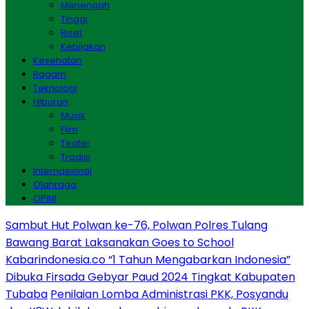
Menengah
Tinggi
Riset
Kebijakan
Kesehatan
Ragam
Teknologi
Hiburan
Musik
Film
Teater
Tradisi
Internasional
Olahraga
OPINI
Sambut Hut Polwan ke-76, Polwan Polres Tulang
Bawang Barat Laksanakan Goes to School
Kabarindonesia.co “1 Tahun Mengabarkan Indonesia”
Dibuka Firsada Gebyar Paud 2024 Tingkat Kabupaten
Tubaba
Penilaian Lomba Administrasi PKK, Posyandu