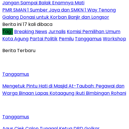
Jangan Sampai Balak Enamnya Mati
PMR SMAN 1 Sumber Jaya dan SMKN 1 Way Tenong
Galang Donasi untuk Korban Banjir dan Longsor
Berita ini 17 kali dibaca
Tag :
Breaking News
Jurnalis
Komisi Pemilihan Umum
Kota Agung
Partai Politik
Pemilu
Tanggamus
Workshop
Berita Terbaru
Tanggamus
Mengetuk Pintu Hati di Masjid At-Taubah: Pegawai dan
Warga Binaan Lapas Kotaagung Ikuti Bimbingan Rohani
Tanggamus
Agus Ciek Calon Tunggal Ketua DPD Golkar