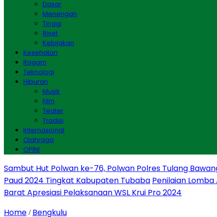
Dasar
Menengah
Tinggi
Riset
Kebijakan
Kesehatan
Ragam
Teknologi
Hiburan
Musik
Film
Teater
Tradisi
Internasional
Olahraga
OPINI
Sambut Hut Polwan ke-76, Polwan Polres Tulang Bawan
Paud 2024 Tingkat Kabupaten Tubaba
Penilaian Lomba
Barat Apresiasi Pelaksanaan WSL Krui Pro 2024
Home
Bengkulu
/