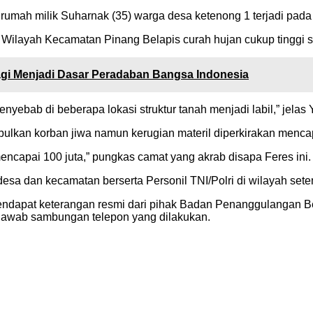
umah milik Suharnak (35) warga desa ketenong 1 terjadi pada 
 Wilayah Kecamatan Pinang Belapis curah hujan cukup tinggi se
 Lagi Menjadi Dasar Peradaban Bangsa Indonesia
nyebab di beberapa lokasi struktur tanah menjadi labil,” jelas 
bulkan korban jiwa namun kerugian materil diperkirakan mencap
encapai 100 juta,” pungkas camat yang akrab disapa Feres ini.
 desa dan kecamatan berserta Personil TNI/Polri di wilayah s
m mendapat keterangan resmi dari pihak Badan Penanggulang
awab sambungan telepon yang dilakukan.