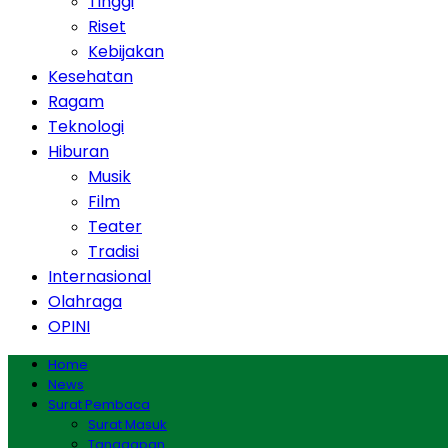
Tinggi
Riset
Kebijakan
Kesehatan
Ragam
Teknologi
Hiburan
Musik
Film
Teater
Tradisi
Internasional
Olahraga
OPINI
Home
News
Surat Pembaca
Surat Masuk
Tanggapan