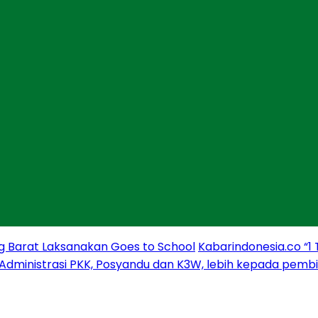
g Barat Laksanakan Goes to School
Kabarindonesia.co “1
 Administrasi PKK, Posyandu dan K3W, lebih kepada pem