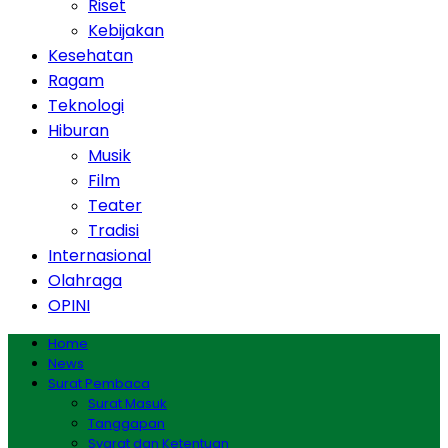
Riset
Kebijakan
Kesehatan
Ragam
Teknologi
Hiburan
Musik
Film
Teater
Tradisi
Internasional
Olahraga
OPINI
Home
News
Surat Pembaca
Surat Masuk
Tanggapan
Syarat dan Ketentuan