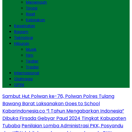
Menengah
Tinggi
Riset
Kebijakan
Kesehatan
Ragam
Teknologi
Hiburan
Musik
Film
Teater
Tradisi
Internasional
Olahraga
OPINI
Sambut Hut Polwan ke-76, Polwan Polres Tulang
Bawang Barat Laksanakan Goes to School
Kabarindonesia.co “1 Tahun Mengabarkan Indonesia”
Dibuka Firsada Gebyar Paud 2024 Tingkat Kabupaten
Tubaba
Penilaian Lomba Administrasi PKK, Posyandu